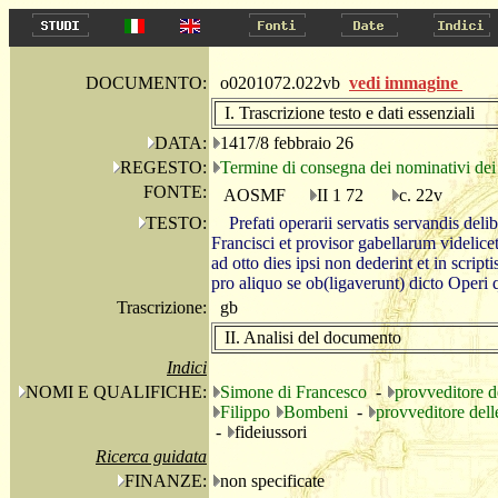
DOCUMENTO:
o0201072.022vb
vedi immagine
I. Trascrizione testo e dati essenziali
DATA:
1417/8 febbraio 26
REGESTO:
Termine di consegna dei nominativi dei f
FONTE:
AOSMF
II 1 72
c. 22v
TESTO:
Prefati operarii servatis servandis de
Francisci et provisor gabellarum videlicet
ad otto dies ipsi non dederint et in scrip
pro aliquo se ob(ligaverunt) dicto Oper
Trascrizione:
gb
II. Analisi del documento
Indici
NOMI E QUALIFICHE:
Simone di Francesco
-
provveditore d
Filippo
Bombeni
-
provveditore dell
-
fideiussori
Ricerca guidata
FINANZE:
non specificate