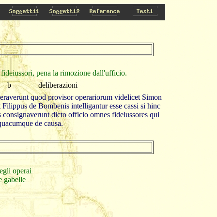
ideiussori, pena la rimozione dall'ufficio.
b
deliberazioni
liberaverunt quod provisor operariorum videlicet Simon
 Filippus de Bombenis intelligantur esse cassi si hinc
tis consignaverunt dicto officio omnes fideiussores qui
i quacumque de causa.
egli operai
e gabelle