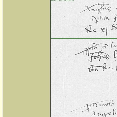
o0201070b085f