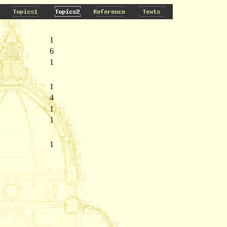
1
6
1
1
4
1
1
1