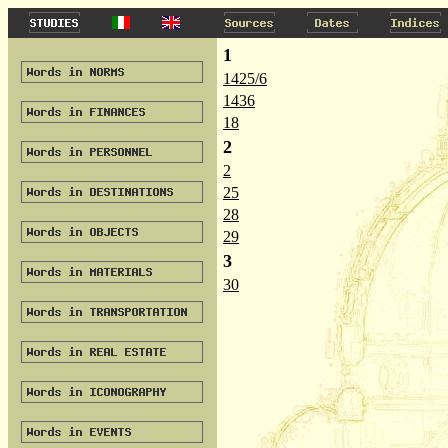
1
1425/6
1436
18
2
2
25
28
29
3
30