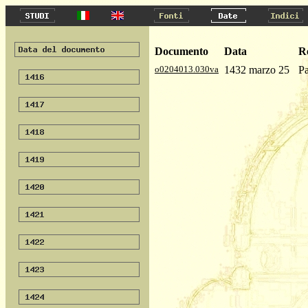
Documento
Data
R
o0204013.030va
1432 marzo 25
Pa