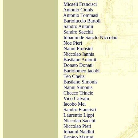
Micaeli Francisci
Antonio C
i
onis
Antonio Tommasi
Bartoluccio Bartoli
Sandro Antonii
Sandro Sacchii
Iohanni de Sancto Niccolao
Noe Pieri
Nanni Fruosini
Niccolao Iannis
Bastiano Antonii
Donato Donati
Bartolomeo Iacobi
Teo Chelis
Bastiano Simonis
Nanni Simonis
Checco Trincie
Vico Calvani
Iacobo Mei
Sandro Francisci
Laurentio Lippi
Niccolao Sacchi
Niccolao Pieri
Iohanni Naldini
Bonino Martini