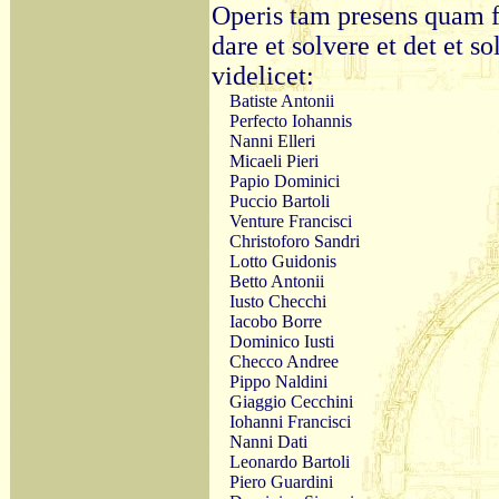
Operis tam presens quam fu
dare et solvere et det et so
videlicet:
Batiste Antonii
Perfecto Iohannis
Nanni Elleri
Micaeli Pieri
Papio Dominici
Puccio Bartoli
Venture Francisci
Christoforo Sandri
Lotto Guidonis
Betto Antonii
Iusto Checchi
Iacobo Borre
Dominico Iusti
Checco Andree
Pippo Naldini
Giaggio Cecchini
Iohanni Francisci
Nanni Dati
Leonardo Bartoli
Piero Guardini