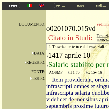
DOCUMENTO:
vedi i
o0201070.015vd
Citato in Studi:
Terenzi
Haines-B
I. Trascrizione testo e dati essenziali
DATA:
1417 aprile 10
REGESTO:
Salario stabilito per
FONTE:
AOSMF
II 1 70
c. 15v-16
TESTO:
Item providerunt, ordin
infrascripti omnes et singu
infrascripta salaria quolib
videlicet de mensibus aprili
septembris proxime futuro