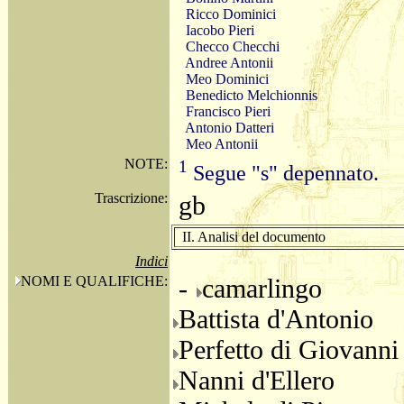
Ricco Dominici
Iacobo Pieri
Checco Checchi
Andree Antonii
Meo Dominici
Benedicto Melchionnis
Francisco Pieri
Antonio Datteri
Meo Antonii
NOTE:
1
Segue "s" depennato.
Trascrizione:
gb
II. Analisi del documento
Indici
NOMI E QUALIFICHE:
-
camarlingo
Battista d'Antonio
Perfetto di Giovanni
Nanni d'Ellero