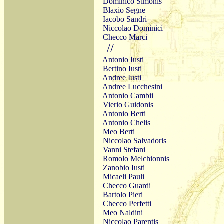
Dominico Simonis
Blaxio Segne
Iacobo Sandri
Niccolao Dominici
Checco Marci
//
Antonio Iusti
Bertino Iusti
Andree Iusti
Andree Lucchesini
Antonio Cambii
Vierio Guidonis
Antonio Berti
Antonio Chelis
Meo Berti
Niccolao Salvadoris
Vanni Stefani
Romolo Melchionnis
Zanobio Iusti
Micaeli Pauli
Checco Guardi
Bartolo Pieri
Checco Perfetti
Meo Naldini
Niccolao Parentis