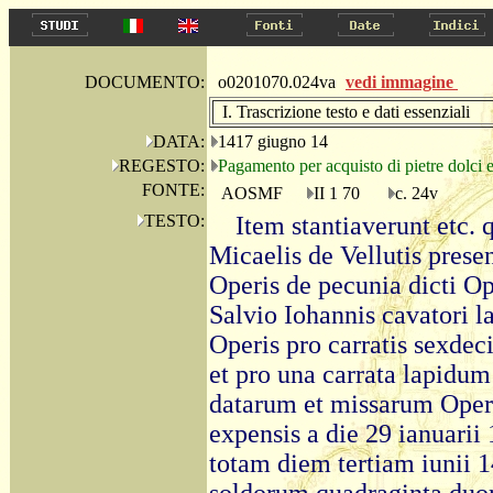
DOCUMENTO:
o0201070.024va
vedi immagine
I. Trascrizione testo e dati essenziali
DATA:
1417 giugno 14
REGESTO:
Pagamento per acquisto di pietre dolci e 
FONTE:
AOSMF
II 1 70
c. 24v
TESTO:
Item stantiaverunt etc.
Micaelis de Vellutis prese
Operis de pecunia dicti Ope
Salvio Iohannis cavatori 
Operis pro carratis sexde
et pro una carrata lapidu
datarum et missarum Oper
expensis a die 29 ianuarii
totam diem tertiam iunii 