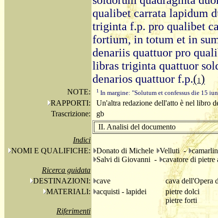
soldorum quadraginta duor
qualibet carrata lapidum 
triginta f.p. pro qualibet 
fortium, in totum et in su
denariis quattuor pro quali
libras triginta quattuor so
denarios quattuor f.p.
(
)
1
NOTE:
1
In margine: "Solutum et confessus die 15 iun
RAPPORTI:
Un'altra redazione dell'atto è nel libro 
Trascrizione:
gb
II. Analisi del documento
Indici
NOMI E QUALIFICHE:
Donato di Michele
Velluti -
camarli
Salvi di Giovanni -
cavatore di pietre
Ricerca guidata
DESTINAZIONI:
cave
cava dell'Opera 
MATERIALI:
acquisti - lapidei
pietre dolci
pietre forti
Riferimenti