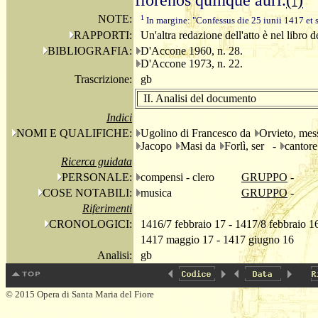
florenos quinque auri.
(
)
1
NOTE:
1
In margine: "Confessus die 25 iunii 1417 et 
RAPPORTI:
Un'altra redazione dell'atto è nel libro 
BIBLIOGRAFIA:
D'Accone 1960, n. 28.
D'Accone 1973, n. 22.
Trascrizione:
gb
II. Analisi del documento
Indici
NOMI E QUALIFICHE:
Ugolino di Francesco da
Orvieto, me
Jacopo
Masi da
Forlì, ser -
cantore
Ricerca guidata
PERSONALE:
compensi - clero
GRUPPO
-
COSE NOTABILI:
musica
GRUPPO
-
Riferimenti
CRONOLOGICI:
1416/7 febbraio 17 - 1417/8 febbraio 1
1417 maggio 17 - 1417 giugno 16
Analisi:
gb
© 2015 Opera di Santa Maria del Fiore