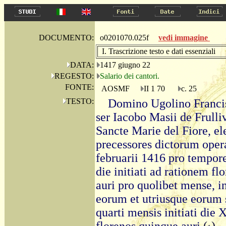
DOCUMENTO:
o0201070.025f
vedi immagine
I. Trascrizione testo e dati essenziali
DATA:
1417 giugno 22
REGESTO:
Salario dei cantori.
FONTE:
AOSMF
II 1 70
c. 25
TESTO:
Domino Ugolino Francis
ser Iacobo Masii de Frulli
Sancte Marie del Fiore, ele
precessores dictorum oper
februarii 1416 pro tempore
die initiati ad rationem f
auri pro quolibet mense, i
eorum et utriusque eorum 
quarti mensis initiati die