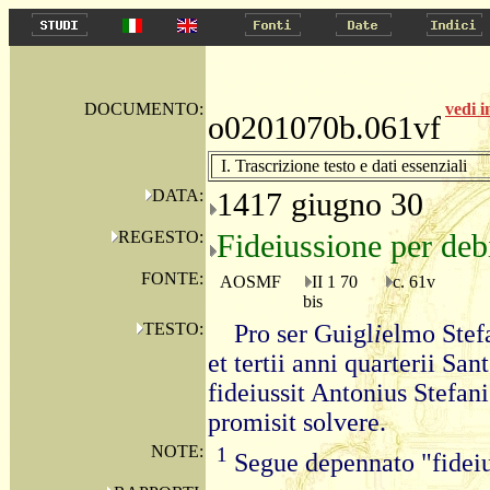
DOCUMENTO:
vedi 
o0201070b.061vf
I. Trascrizione testo e dati essenziali
DATA:
1417 giugno 30
REGESTO:
Fideiussione per debi
FONTE:
AOSMF
II 1 70
c. 61v
bis
TESTO:
Pro ser Guigl
i
elmo Stef
et tertii anni quarterii Sa
fideiussit Antonius Stefan
promisit solvere.
NOTE:
1
Segue depennato "fideiu