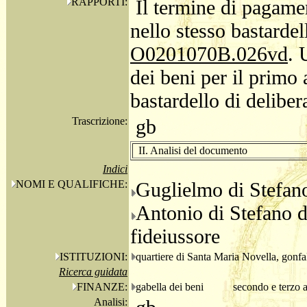
RAPPORTI:
Il termine di pagamen
nello stesso bastardel
O0201070B.026vd
. 
dei beni per il primo 
bastardello di deliber
Trascrizione:
gb
II. Analisi del documento
Indici
NOMI E QUALIFICHE:
Guglielmo di Stefan
Antonio di Stefano 
fideiussore
ISTITUZIONI:
quartiere di Santa Maria Novella, gonf
Ricerca guidata
FINANZE:
gabella dei beni
secondo e terzo 
Analisi: