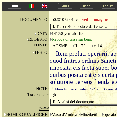
DOCUMENTO:
o0201072.014c
vedi immagine
I. Trascrizione testo e dati essenziali
DATA:
1417/8 gennaio 19
REGESTO:
Revoca di tassa sui beni.
FONTE:
AOSMF
II 1 72
c. 14
TESTO:
Item prefati operarii, ab
quod fratres ordinis Sancti
imposita eis facta super bo
quibus posita est eis certa 
solutione per eos fienda et
NOTE:
1
"Maso Andree Minerbetti" e "Paulo Giannozii
Trascrizione:
gb
II. Analisi del documento
Indici
NOMI E QUALIFICHE:
Maso d'Andrea
Minerbetti -
operaio