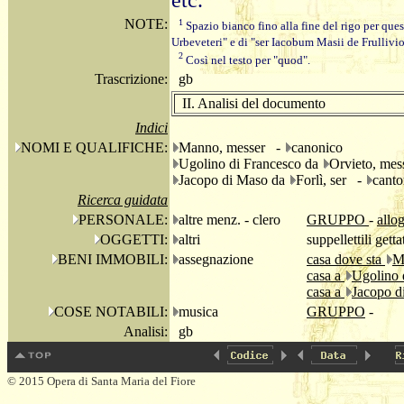
etc.
NOTE:
1
Spazio bianco fino alla fine del rigo per ques
Urbeveteri" e di "ser Iacobum Masii de Frullivi
2
Così nel testo per "quod".
Trascrizione:
gb
II. Analisi del documento
Indici
NOMI E QUALIFICHE:
Manno, messer -
canonico
Ugolino di Francesco da
Orvieto, me
Jacopo di Maso da
Forlì, ser -
canto
Ricerca guidata
PERSONALE:
altre menz. - clero
GRUPPO
-
allo
OGGETTI:
altri
suppellettili getta
BENI IMMOBILI:
assegnazione
casa dove sta
M
casa a
Ugolino 
casa a
Jacopo d
COSE NOTABILI:
musica
GRUPPO
-
Analisi:
gb
© 2015 Opera di Santa Maria del Fiore