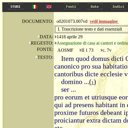
DOCUMENTO:
o0201073.007vd
vedi immagine
I. Trascrizione testo e dati essenziali
DATA:
1418 aprile 29
REGESTO:
Assegnazione di casa ai cantori e ordin
FONTE:
AOSMF
II 1 73
c. 7v
TESTO:
Item quod domus dicti 
canonico pro sua habitation
cantoribus dicte ecclesie v
domino ...
(
)
1
ser ...
pro eorum et utriusque eoru
qui ad presens habitant in
proxime futuros debeant 
proiciantur extra dictam d