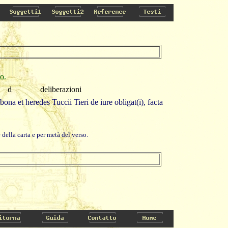
o.
d
deliberazioni
na et heredes Tuccii Tieri de iure obligat(i), facta
della carta e per metà del verso.