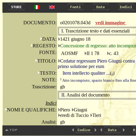
DOCUMENTO:
o0201078.043d
vedi immagine
I. Trascrizione testo e dati essenziali
DATA:
1421 giugno 18
REGESTO:
Concessione di regresso: atto incompiut
FONTE:
AOSMF
II 1 78
c. 43
TITOLO:
Cedatur regressum Piero Giugni contra bo
primo solutione per eum
TESTO:
Item intellecto qualiter ...
(
)
1
NOTE:
1
Atto incompiuto; spazio bianco fino alla fine 
Trascrizione:
gb
II. Analisi del documento
Indici
NOMI E QUALIFICHE:
Piero
Giugni
eredi di Tuccio
Tieri
Analisi:
gb