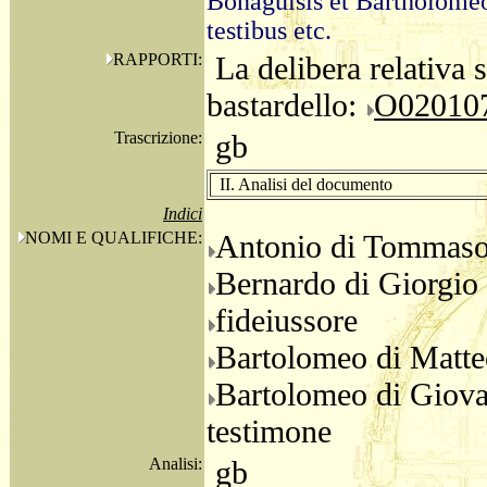
Bonaguisis et Bartholomeo
testibus etc.
RAPPORTI:
La delibera relativa s
bastardello:
O020107
Trascrizione:
gb
II. Analisi del documento
Indici
NOMI E QUALIFICHE:
Antonio di Tommas
Bernardo di Giorgio
fideiussore
Bartolomeo di Matt
Bartolomeo di Giov
testimone
Analisi:
gb