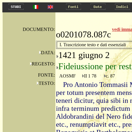
DOCUMENTO:
vedi imm
o0201078.087c
I. Trascrizione testo e dati essenziali
DATA:
1421 giugno 2
REGESTO:
Fideiussione per rest
FONTE:
AOSMF
II 1 78
c. 87
TESTO:
Pro Antonio Tommasii M
per totum presentem mense
teneri dicitur, quia sibi i
infra terminum predictum 
Aldobrandini del Nero fidei
etc., renumptiavit etc., p