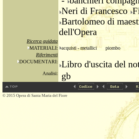
-
banchieri compagn
Neri di Francesco
F
Bartolomeo di maest
dell'Opera
Ricerca guidata
MATERIALI:
acquisti - metallici
piombo
Riferimenti
DOCUMENTARI:
Libro d'uscita del no
Analisi:
gb
© 2015 Opera di Santa Maria del Fiore