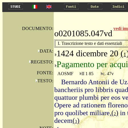
DOCUMENTO:
vedi i
o0201085.047vd
I. Trascrizione testo e dati essenziali
DATA:
1424 dicembre 20
(
1
REGESTO:
Pagamento per acqui
FONTE:
AOSMF
II 1 85
c. 47v
TESTO:
Bernardo Antonii de Uza
bancheriis pro libbris qua
quattuor plumbi per eos ven
Opere ad rationem floreno
pro quolibet miliare,
(
)
in 
2
decem
(
)
3