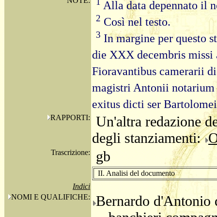
NOTE:
1
Alla data depennato il n
2
Così nel testo.
3
In margine per questo st
die XXX decembris missi a
Fioravantibus camerarii 
magistri Antonii notarium 
exitus dicti ser Bartolomei
RAPPORTI:
Un'altra redazione de
degli stanziamenti:
O
Trascrizione:
gb
II. Analisi del documento
Indici
NOMI E QUALIFICHE:
Bernardo d'Antonio