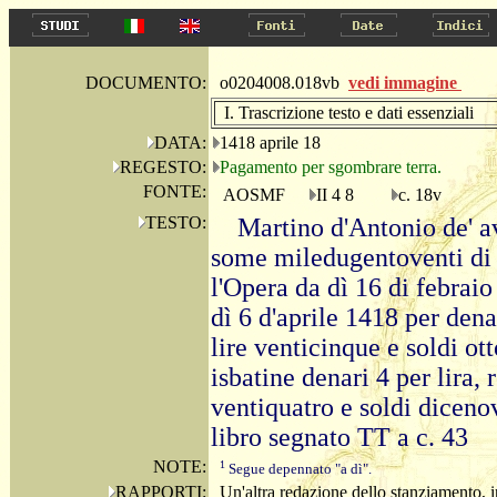
DOCUMENTO:
o0204008.018vb
vedi immagine
I. Trascrizione testo e dati essenziali
DATA:
1418 aprile 18
REGESTO:
Pagamento per sgombrare terra.
FONTE:
AOSMF
II 4 8
c. 18v
TESTO:
Martino d'Antonio de' a
some miledugentoventi di 
l'Opera da dì 16 di febraio
dì 6 d'aprile 1418 per den
lire venticinque e soldi ot
isbatine denari 4 per lira, r
ventiquatro e soldi dicenov
libro segnato TT a c. 43
NOTE:
1
Segue depennato "a dì".
RAPPORTI:
Un'altra redazione dello stanziamento, in