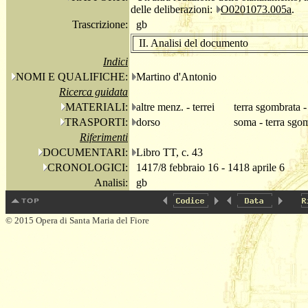
delle deliberazioni:
O0201073.005a
.
Trascrizione:
gb
II. Analisi del documento
Indici
NOMI E QUALIFICHE:
Martino d'Antonio
Ricerca guidata
MATERIALI:
altre menz. - terrei
terra sgombrata -
TRASPORTI:
dorso
soma - terra sgo
Riferimenti
DOCUMENTARI:
Libro TT, c. 43
CRONOLOGICI:
1417/8 febbraio 16 - 1418 aprile 6
Analisi:
gb
© 2015 Opera di Santa Maria del Fiore