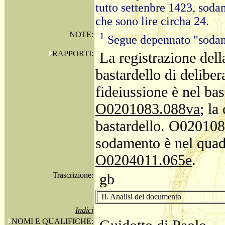
tutto settenbre 1423, soda
che sono lire circha 24.
NOTE:
1
Segue depennato "sodan
RAPPORTI:
La registrazione dell
bastardello di deliber
fideiussione è nel bas
O0201083.088va
; la
bastardello. O020108
sodamento è nel quad
O0204011.065e
.
Trascrizione:
gb
II. Analisi del documento
Indici
NOMI E QUALIFICHE: