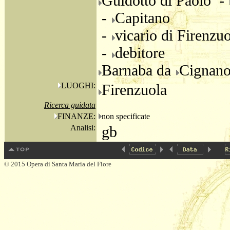
Guidotto di Paolo -
-
Capitano
-
vicario di Firenzu
-
debitore
Barnaba da
Cignan
LUOGHI:
Firenzuola
Ricerca guidata
FINANZE:
non specificate
Analisi:
gb
© 2015 Opera di Santa Maria del Fiore