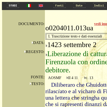
DOCUMENTO:
vedi i
o0204011.013ua
I. Trascrizione testo e dati essenziali
DATA:
1423 settembre 2
REGESTO:
Liberazione di cattura
Firenzuola con ordine
debitore.
FONTE:
AOSMF
II 4 11
c. 13
TESTO:
Diliberaro che Ghuidott
rilasc
i
ato e al vicharo di F
una lettera che stringha qu
che si rapresenti dinanzi da