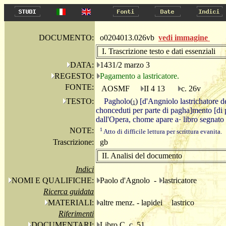
DOCUMENTO:
o0204013.026vb
vedi immagine
I. Trascrizione testo e dati essenziali
DATA:
1431/2 marzo 3
REGESTO:
Pagamento a lastricatore.
FONTE:
AOSMF
II 4 13
c. 26v
TESTO:
Pagholo
(
)
[d'Angniolo lastrichatore de'
1
chonceduti per parte di pagha]mento [di 
dall'Opera, chome apare a· libro segnato 
NOTE:
1
Atto di difficile lettura per scrittura evanita.
Trascrizione:
gb
II. Analisi del documento
Indici
NOMI E QUALIFICHE:
Paolo d'Agnolo -
lastricatore
Ricerca guidata
MATERIALI:
altre menz. - lapidei
lastrico
Riferimenti
DOCUMENTARI:
Libro C, c. 51