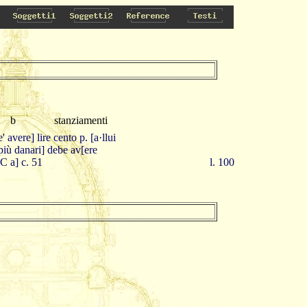
b
stanziamenti
 avere] lire cento p. [a·llui
più danari] debe av[ere
C a] c. 51
l. 100