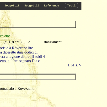
calcina.
(c. 118 ant.)
e
stanziamenti
aciaio a Rovezano lire
 dicesette staia dodici di
ra a ragione di lire III soldi 4
etto, a· libro segnato D a c.
l. 61 s. V
fornaciaio a Rovezzano