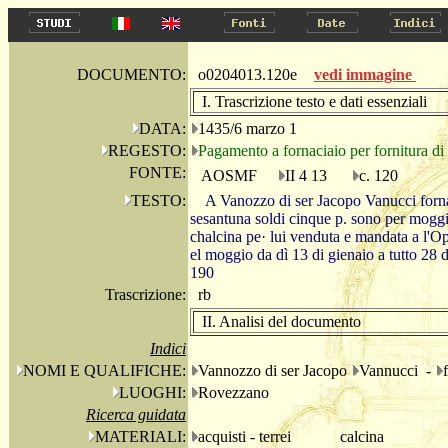
DOCUMENTO:
o0204013.120e
vedi immagine
I. Trascrizione testo e dati essenziali
DATA:
1435/6 marzo 1
REGESTO:
Pagamento a fornaciaio per fornitura di 
FONTE:
AOSMF
II 4 13
c. 120
TESTO:
A Vanozzo di ser Jacopo Vanucci forn
sesantuna soldi cinque p. sono per moggia
chalcina pe· lui venduta e mandata a l'Ope
el moggio da dì 13 di gienaio a tutto 28 d
190
Trascrizione:
rb
II. Analisi del documento
Indici
NOMI E QUALIFICHE:
Vannozzo di ser Jacopo
Vannucci -
LUOGHI:
Rovezzano
Ricerca guidata
MATERIALI:
acquisti - terrei
calcina