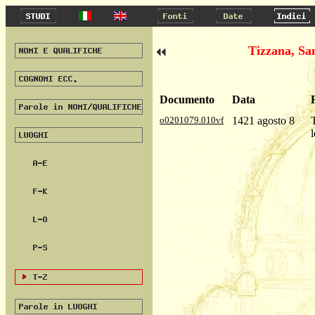
Tizzana, Sa
Documento
Data
o0201079.010vf
1421 agosto 8
l