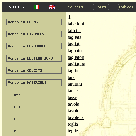
T
tabelloni
taffettà
tagliata
tagliati
tagliato
tagliatori
tagliatura
taglio
tara
taratura
tarsie
tasse
tavola
tavole
tavoletta
teglia
teglie