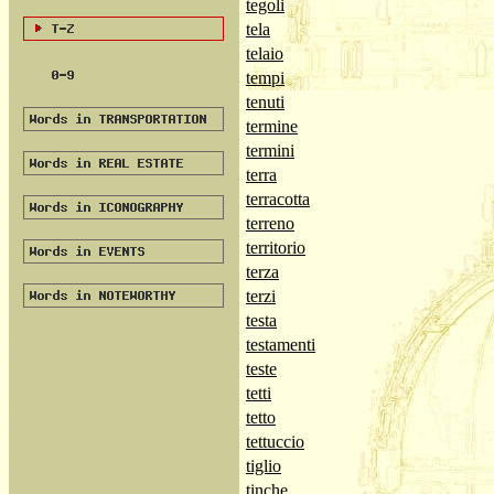
tegoli
tela
telaio
tempi
tenuti
termine
termini
terra
terracotta
terreno
territorio
terza
terzi
testa
testamenti
teste
tetti
tetto
tettuccio
tiglio
tinche