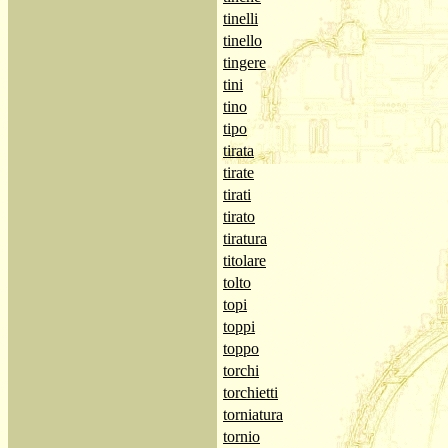
tinelli
tinello
tingere
tini
tino
tipo
tirata
tirate
tirati
tirato
tiratura
titolare
tolto
topi
toppi
toppo
torchi
torchietti
torniatura
tornio