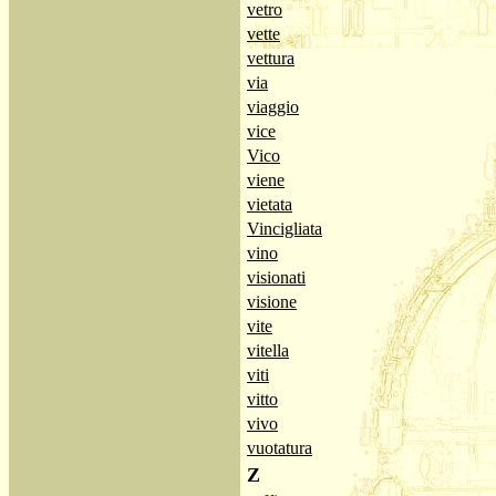
vetro
vette
vettura
via
viaggio
vice
Vico
viene
vietata
Vincigliata
vino
visionati
visione
vite
vitella
viti
vitto
vivo
vuotatura
Z