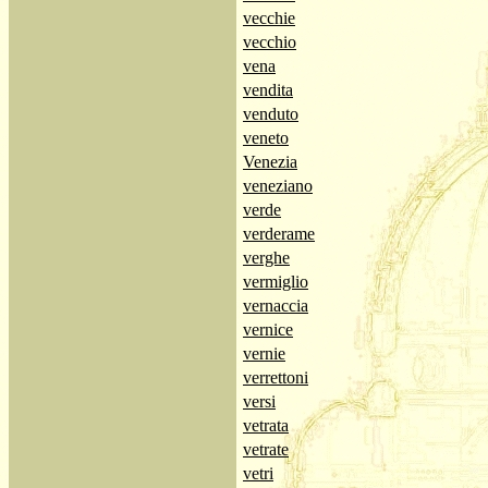
vecchie
vecchio
vena
vendita
venduto
veneto
Venezia
veneziano
verde
verderame
verghe
vermiglio
vernaccia
vernice
vernie
verrettoni
versi
vetrata
vetrate
vetri