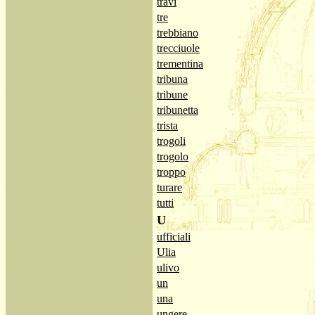
travi
tre
trebbiano
trecciuole
trementina
tribuna
tribune
tribunetta
trista
trogoli
trogolo
troppo
turare
tutti
U
ufficiali
Ulia
ulivo
un
una
ungere