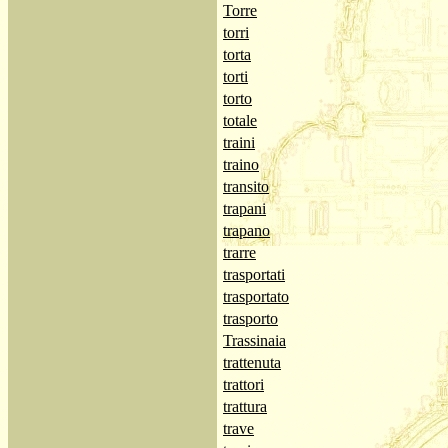
Torre
torri
torta
torti
torto
totale
traini
traino
transito
trapani
trapano
trarre
trasportati
trasportato
trasporto
Trassinaia
trattenuta
trattori
trattura
trave