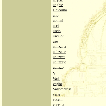
unghie
Unicorno
uno
uomini
usci
uscio
usciuoli
uso
utilizzata
utilizzate
utilizzati
utilizzato
utilizzo
V
Vada
vaglio
Vallombrosa
varie
vecchi
vecchia