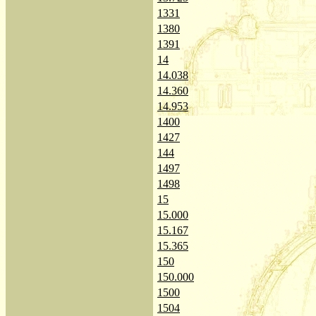
1331
1380
1391
14
14.038
14.360
14.953
1400
1427
144
1497
1498
15
15.000
15.167
15.365
150
150.000
1500
1504