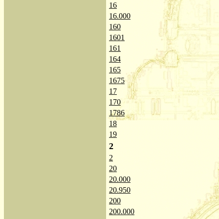
16
16.000
160
1601
161
164
165
1675
17
170
1786
18
19
2
2
20
20.000
20.950
200
200.000