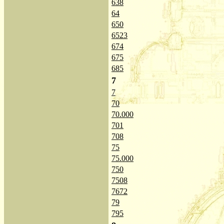
638
64
650
6523
674
675
685
7
7
70
70.000
701
708
75
75.000
750
7508
7672
79
795