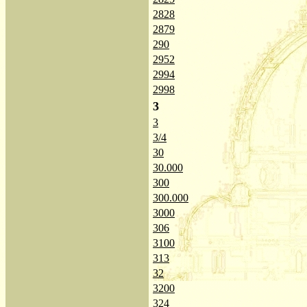
2828
2879
290
2952
2994
2998
3
3
3/4
30
30.000
300
300.000
3000
306
3100
313
32
3200
324