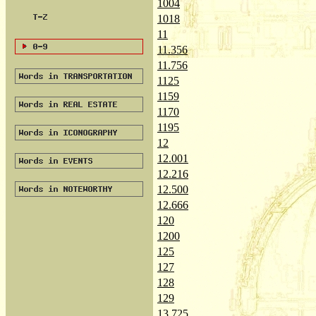
1004
1018
11
11.356
11.756
1125
1159
1170
1195
12
12.001
12.216
12.500
12.666
120
1200
125
127
128
129
13.725