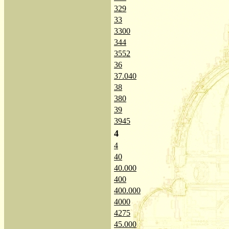
329
33
3300
344
3552
36
37.040
38
380
39
3945
4
4
40
40.000
400
400.000
4000
4275
45.000