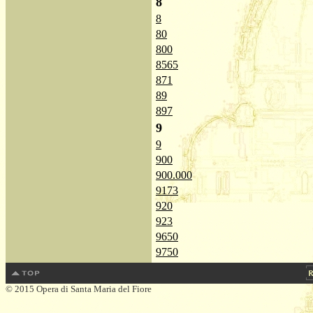
8
8
80
800
8565
871
89
897
9
9
900
900.000
9173
920
923
9650
9750
© 2015 Opera di Santa Maria del Fiore