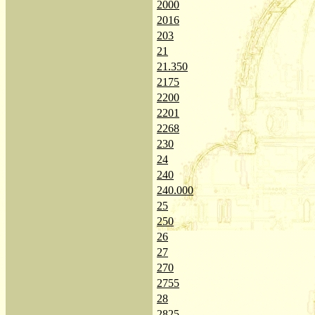
2000
2016
203
21
21.350
2175
2200
2201
2268
230
24
240
240.000
25
250
26
27
270
2755
28
2825