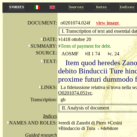
DOCUMENT:
o0201074.024f
view image
I. Transcription of text and essential da
DATE:
1418 ottobre 20
SUMMARY:
Term of payment for debt.
SOURCE:
AOSMF
II 1 74
c. 24
TEXT:
Item quod heredes Zanob
debito Binduccii Ture hi
proxime futuri dummodo fi
LINKS:
La fideiussione relativa si trova nella s
O0201074.051vc
.
Transcription:
gb
II. Analysis of document
Indices
NAMES AND ROLES:
eredi di Zanobi di Piero
Cesini
Bindaccio di Tura -
debitore
Guided research