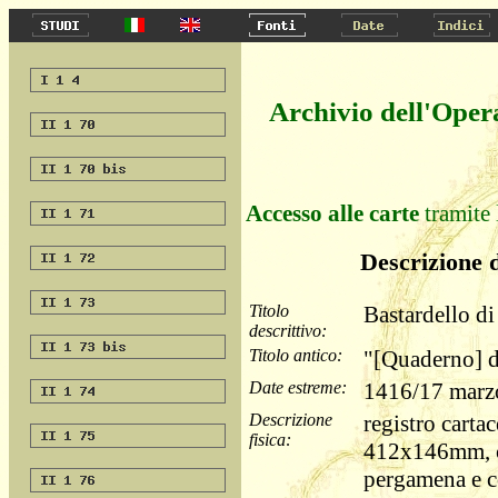
Archivio dell'Oper
Accesso alle carte
tramite 
Descrizione d
Titolo
Bastardello di
descrittivo:
Titolo antico:
"[Quaderno] d
Date estreme:
1416/17 marzo
Descrizione
registro cartac
fisica:
412x146mm, co
pergamena e co