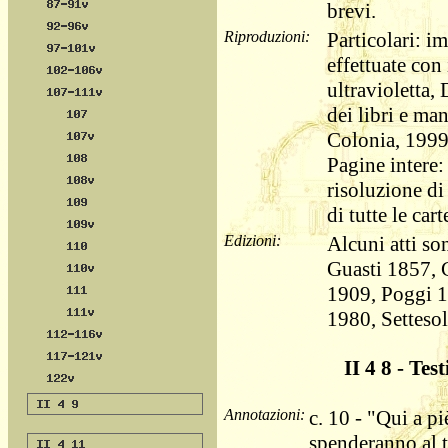
brevi.
Riproduzioni:
Particolari: im
effettuate con
ultravioletta,
dei libri e ma
Colonia, 1999
Pagine intere: 
risoluzione di
di tutte le car
Edizioni:
Alcuni atti so
Guasti 1857, 
1909, Poggi 
1980, Setteso
II 4 8 - Test
Annotazioni:
c. 10 - "Qui a pi
spenderanno al 