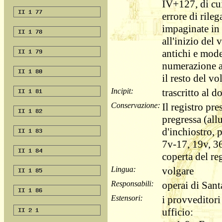
IV+127, di cui
errore di rile
impaginate in 
all'inizio del
antichi e mode
numerazione a
il resto del v
Incipit:
trascritto al
Conservazione:
Il registro pre
pregressa (all
d'inchiostro, 
7v-17, 19v, 3
coperta del re
Lingua:
volgare
Responsabili:
operai di Sant
Estensori:
i provveditori
ufficio: