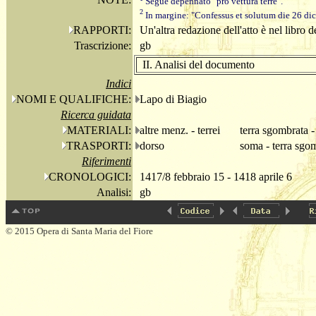
Segue depennato "pro vettura terre".
2
In margine: "Confessus et solutum die 26 dict
RAPPORTI:
Un'altra redazione dell'atto è nel libro 
Trascrizione:
gb
II. Analisi del documento
Indici
NOMI E QUALIFICHE:
Lapo di Biagio
Ricerca guidata
MATERIALI:
altre menz. - terrei
terra sgombrata -
TRASPORTI:
dorso
soma - terra sgo
Riferimenti
CRONOLOGICI:
1417/8 febbraio 15 - 1418 aprile 6
Analisi:
gb
© 2015 Opera di Santa Maria del Fiore