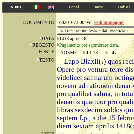
DOCUMENTO:
o0201073.004vc
vedi immagine
I. Trascrizione testo e dati essenziali
DATA:
1418 aprile 18
REGESTO:
Pagamento per sgombrare terra.
FONTE:
AOSMF
II 1 73
c. 4v
TESTO:
Lapo Blaxii
(
)
quos reci
1
Opere pro vettura terre d
videlicet salmarum octin
novem ad rationem denari
pro qualibet salma, in totu
denariis quattuor pro quali
libras sexdecim soldos qu
septem f.p., a die 15 febru
diem sextam aprilis 1418
(
NOTE:
1