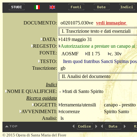
DOCUMENTO:
o0201075.030ve
vedi immagine
I. Trascrizione testo e dati essenziali
DATA:
1419 maggio 31
REGESTO:
Autorizzazione a prestare un canapo ai f
FONTE:
AOSMF
II 1 75
c. 30v
TESTO:
Item quod fratribus Sancti Spiritus po
Trascrizione:
gb
II. Analisi del documento
Indici
NOMI E QUALIFICHE:
-
frati di Santo Spirito
Ricerca guidata
OGGETTI:
ferramenta/utensili
canapo - prestito
AVVENIMENTI:
ricorrenze
Spirito Santo
Analisi:
ls
© 2015 Opera di Santa Maria del Fiore