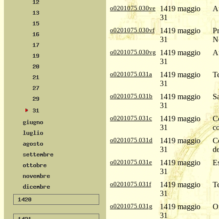
o0201075.030ve
1419 maggio
Au
31
o0201075.030vf
1419 maggio
Pr
31
N
o0201075.030vg
1419 maggio
Au
31
o0201075.031a
1419 maggio
Te
31
o0201075.031b
1419 maggio
Sa
31
o0201075.031c
1419 maggio
Co
31
co
o0201075.031d
1419 maggio
Co
31
de
o0201075.031e
1419 maggio
Es
31
o0201075.031f
1419 maggio
Te
31
o0201075.031g
1419 maggio
Or
31