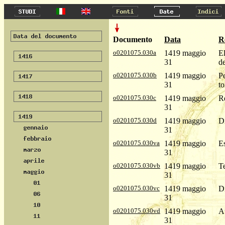
Documento
Data
R
o0201075.030a
1419 maggio
El
31
d
o0201075.030b
1419 maggio
Pe
31
to
o0201075.030c
1419 maggio
Re
31
o0201075.030d
1419 maggio
Di
31
o0201075.030va
1419 maggio
Es
31
o0201075.030vb
1419 maggio
T
31
o0201075.030vc
1419 maggio
Di
31
o0201075.030vd
1419 maggio
A
31