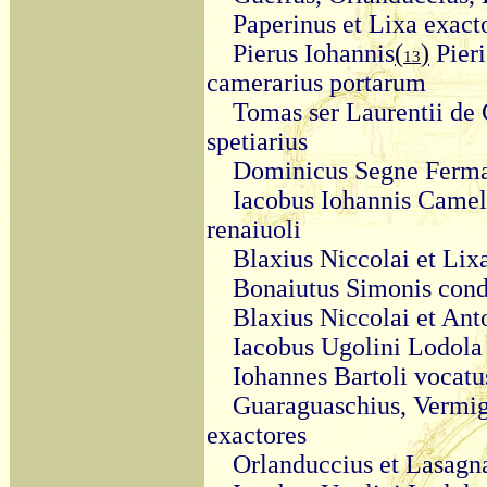
Paperinus et Lixa exact
Pierus Iohannis
(
)
Pieri
13
camerarius portarum
Tomas ser Laurentii de
spetiarius
Dominicus Segne Ferm
Iacobus Iohannis Camel
renaiuoli
Blaxius Niccolai et Lix
Bonaiutus Simonis cond
Blaxius Niccolai et Ant
Iacobus Ugolini Lodola 
Iohannes Bartoli vocatu
Guaraguaschius, Vermig
exactores
Orlanduccius et Lasagn