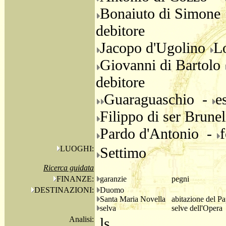
Bonaiuto di Simone
debitore
Jacopo d'Ugolino
L
Giovanni di Bartolo
debitore
Guaraguaschio -
e
Filippo di ser Brune
Pardo d'Antonio -
f
LUOGHI:
Settimo
Ricerca guidata
FINANZE:
garanzie
pegni
DESTINAZIONI:
Duomo
Santa Maria Novella
abitazione del P
selva
selve dell'Opera
Analisi:
ls