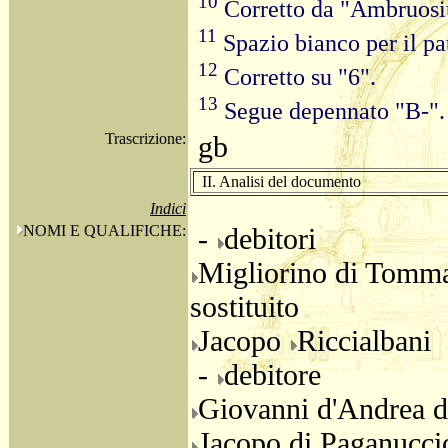
10
Corretto da "Ambruosiu
11
Spazio bianco per il pa
12
Corretto su "6".
13
Segue depennato "B-".
Trascrizione:
gb
II. Analisi del documento
Indici
NOMI E QUALIFICHE:
-
debitori
Migliorino di Tom
sostituito
Jacopo
Riccialbani
-
debitore
Giovanni d'Andrea d
Jacopo di Paganucc