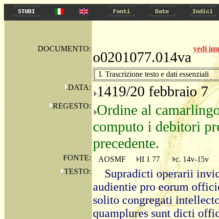
DOCUMENTO:
vedi i
o0201077.014va
I. Trascrizione testo e dati essenziali
DATA:
1419/20 febbraio 7
REGESTO:
Ordine al camarlingo
computo i debitori pro
precedente.
FONTE:
AOSMF
II 1 77
c. 14v-15v
TESTO:
Supradicti operarii inv
audientie pro eorum offic
solito congregati intellect
quamplures sunt dicti offi