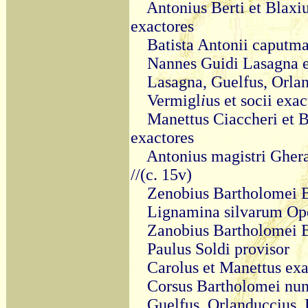
Antonius Berti et Blaxi
exactores
Batista Antonii caputma
Nannes Guidi Lasagna 
Lasagna, Guelfus, Orlan
Vermigl
i
us et socii exac
Manettus Ciaccheri et B
exactores
Antonius magistri Ghera
//(c. 15v)
Zenobius Bartholomei 
Lignamina silvarum Op
Zanobius Bartholomei 
Paulus Soldi provisor
Carolus et Manettus exa
Corsus Bartholomei nun
Guelfus, Orlanduccius,