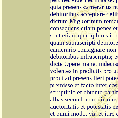
quia presens camerarius nu
debitoribus acceptare deli
dictum Migl
i
orinum reman
consequens etiam penes e
sunt etiam quamplures in 
quam suprascripti debitore
camerario consignare non a
debitoribus infrascriptis; e
dicte Opere manet indecisa 
volentes in predictis pro u
prout ad presens fieri pote
premisso et facto inter eos
scruptinio et obtento parti
albas secundum ordinamen
auctoritatis et potestatis 
et omni modo, via et iure 