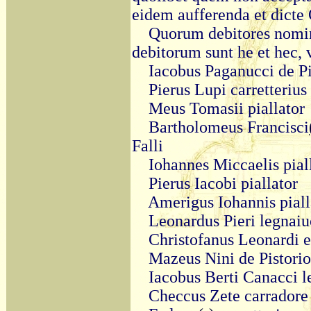
eidem aufferenda et dicte
Quorum debitores nomin
debitorum sunt he et hec, v
Iacobus Paganucci de Pi
Pierus Lupi carretterius
Meus Tomasii piallator
Bartholomeus Francisci
Falli
Iohannes Miccaelis pial
Pierus Iacobi piallator
Amerigus Iohannis piall
Leonardus Pieri legnaiu
Christofanus Leonardi e
Mazeus Nini de Pistorio
Iacobus Berti Canacci l
Checcus Zete carradore