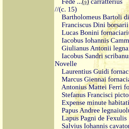
Fede ...
(
)
carratterius
9
//(c. 15)
Bartholomeus Bartoli d
Franciscus Dini borsarii
Lucas Bonini fornaciari
Iacobus Iohannis Camme
Giulianus Antonii legna
Iacobus Sandri scribanu
Novelle
Laurentius Guidi fornac
Marcus Giennai fornaci
Antonius Mattei Ferri f
Stefanus Francisci picto
Expense minute habitat
Papus Andree legnaiuol
Lapus Pagni de Fexulis
Salvius Iohannis cavato