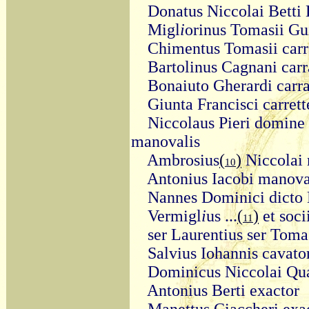
Donatus Niccolai Betti 
Migl
i
orinus Tomasii Gu
Chimentus Tomasii carr
Bartolinus Cagnani car
Bonaiuto Gherardi carr
Giunta Francisci carrett
Niccolaus Pieri domine
manovalis
Ambrosius
(
)
Niccolai 
10
Antonius Iacobi manovali
Nannes Dominici dicto 
Vermigl
i
us ...
(
)
et soci
11
ser Laurentius ser Tom
Salvius Iohannis cavato
Dominicus Niccolai Qu
Antonius Berti exactor