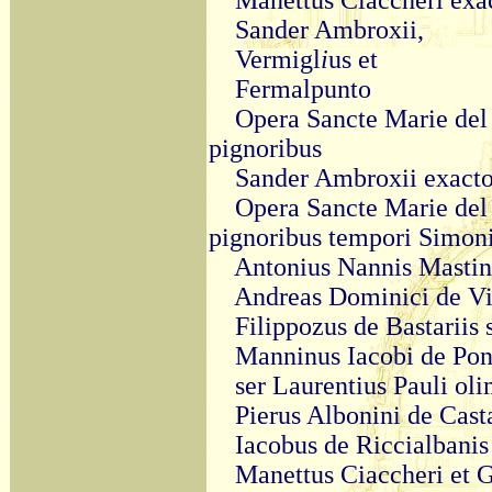
Manettus Ciaccheri exa
Sander Ambroxii,
Vermigl
i
us et
Fermalpunto
Opera Sancte Marie del 
pignoribus
Sander Ambroxii exacto
Opera Sancte Marie del 
pignoribus tempori Simon
Antonius Nannis Mastin
Andreas Dominici de Vi
Filippozus de Bastariis 
Manninus Iacobi de Pon
ser Laurentius Pauli ol
Pierus Albonini de Cas
Iacobus de Riccialbanis
Manettus Ciaccheri et G