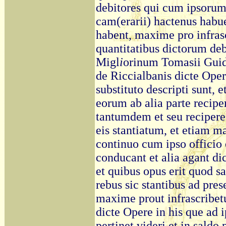
debitores qui cum ipsorum 
cam(erarii) hactenus habu
habent, maxime pro infrasc
quantitatibus dictorum de
Migl
i
orinum Tomasii Guid
de Riccialbanis dicte Ope
substituto descripti sunt, 
eorum ab alia parte recipe
tantumdem et seu recipere 
eis stantiatum, et etiam m
continuo cum ipso officio 
conducant et alia agant di
et quibus opus erit quod sa
rebus sic stantibus ad prese
maxime prout infrascribetu
dicte Opere in his que ad 
pertinet videri et in saldo