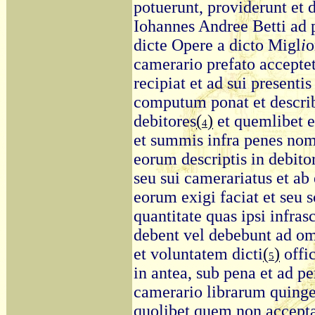
potuerunt, providerunt et 
Iohannes Andree Betti ad 
dicte Opere a dicto Migl
i
o
camerario prefato acceptet
recipiat et ad sui presenti
computum ponat et describ
debitores
(
)
et quemlibet e
4
et summis infra penes nom
eorum descriptis in debitore
seu sui camerariatus et ab 
eorum exigi faciat et seu 
quantitate quas ipsi infrasc
debent vel debebunt ad o
et voluntatem dicti
(
)
offic
5
in antea, sub pena et ad 
camerario librarum quinge
quolibet quem non acceptab