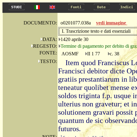
DOCUMENTO:
o0201077.038a
vedi immagine
I. Trascrizione testo e dati essenziali
DATA:
1420 aprile 30
REGESTO:
Termine di pagamento per debito di graz
FONTE:
AOSMF
II 1 77
c. 38
TESTO:
Item quod Franciscus Lo
Francisci debitor dicte Ope
gratiis prestantiarum in lib
teneatur quolibet mense ex
soldos triginta f.p. usque 
ulterius non gravetur; et 
solutionem gravari possit pr
quantum de sic observando 
futuros.
NOTE:
1