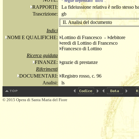
Segue depennato "dicti".
RAPPORTI:
La fideiussione relativa è nello stesso b
Trascrizione:
gb
II. Analisi del documento
Indici
NOMI E QUALIFICHE:
Lottino di Francesco -
debitore
eredi di Lottino di Francesco
Francesco di Lottino
Ricerca guidata
FINANZE:
grazie di prestanze
Riferimenti
DOCUMENTARI:
Registro rosso, c. 96
Analisi:
ls
© 2015 Opera di Santa Maria del Fiore