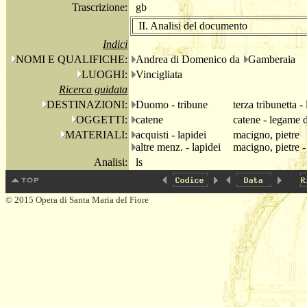
Trascrizione:
gb
II. Analisi del documento
Indici
NOMI E QUALIFICHE:
Andrea di Domenico da
Gamberaia
LUOGHI:
Vincigliata
Ricerca guidata
DESTINAZIONI:
Duomo - tribune
terza tribunetta 
OGGETTI:
catene
catene - legame di
MATERIALI:
acquisti - lapidei
macigno, pietre
altre menz. - lapidei
macigno, pietre -
Analisi:
ls
© 2015 Opera di Santa Maria del Fiore