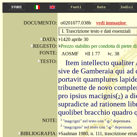
DOCUMENTO:
o0201077.038b
vedi immagine
I. Trascrizione testo e dati essenziali
DATA:
1420 aprile 30
REGESTO:
Prezzo stabilito per condotta di pietre 
FONTE:
AOSMF
II 1 77
c. 38
TESTO:
Item intellecto qualite
sive de Gamberaia qui ad
portavit quamplures lapid
tribunette de novo complend
pro ipsius macignis
(
)
a di
2
supradicte ad rationem li
quolibet bracchio quadro 
NOTE:
1
"magcigni" nel testo con "-g-" depennata.
2
"magcignis" nel testo con "-g-" depennata.
BIBLIOGRAFIA:
Saalman 1980, n. 111, trascrizione errat