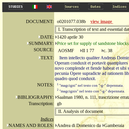
DOCUMENT:
o0201077.038b
view image
I. Transcription of text and essential da
DATE:
1420 aprile 30
SUMMARY:
Price set for supply of sandstone blocks
SOURCE:
AOSMF
II 1 77
c. 38
TEXT:
Item intellecto qualiter Andreas Domin
Operam conduxit et portavit quamplures 
novo complende et fiende habeat et sibi s
pecunia Opere supradicte ad rationem li
quadro quod conduxit.
NOTES:
1
"magcigni" nel testo con "-g-" depennata.
2
"magcignis" nel testo con "-g-" depennata.
BIBLIOGRAPHY:
Saalman 1980, n. 111, trascrizione errat
Transcription:
gb
II. Analysis of document
Indices
NAMES AND ROLES:
Andrea di Domenico da
Gamberaia