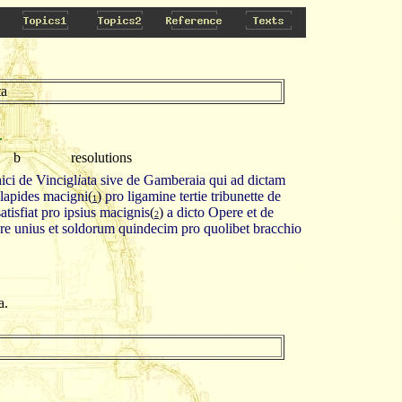
ta
.
b
resolutions
ici de Vincigl
i
ata sive de Gamberaia qui ad dictam
lapides macigni
(
)
pro ligamine tertie tribunette de
1
atisfiat pro ipsius macignis
(
)
a dicto Opere et de
2
bre unius et soldorum quindecim pro quolibet bracchio
a.