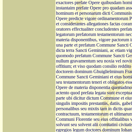
exactores prefate Opere quibusdam homi
instantaim prefate Opere pro quadam ass
hominum et personarum dicti Communis f
Opere predicte vigore ordinamentorum P
et considerantes allegationes factas cora
oratores effectualiter concludentes pref
legatorum prefatorum testamentorum nec 
materia disponentibus, vigore pactorum i
una parte et prefatum Commune Sancti Ge
dicta terra Sancti Geminiani, ac etiam vi
quomodo prefatum Commune Sancti Gemini
nullum gravamentum seu noxia vel novit
offitium; et viso quodam consilio reddit
doctorem dominum Ghuiglielminum Franc
Commune Sancti Geminiani et eius homin
seu testamentorum teneri et obligatos ess
Opere de materia disponentia quemadmod
actento quod prefata legata sunt exceptu
parte ubi dicitur dictum Commune et ei
singulis impositis prestantiis, datiis, ga
personalibus seu mixtis tam in dictis q
contractuum, testamentorum et ultimarum
Communi Florentie seu eius offitialibus
solvunt seu solvent alii comitatini civitati
egregios legum doctores dominum Ioha