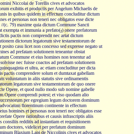
ni Niccolai de Torellis cives et advocatos
iorum exibitis et productis per Angelum Michaelis de
is in quibus quidem in effectum concluditur dictum
s et personas non teneri nec obligatos esse dicte
 //(c. 79) maxime quia dictum Commune Sancti
nt exempta et immunia a prefato
(
)
onere prefatorum
4
dictis pactis non comprendit nec artat dictum
tionem dictorum legatorum sive testamentorum de
et posito casu licet non concesso sed expresse negato ut
nes ad prefatam solutionem teneantur obstat
efatum Commune et eius homines non tenentur ad
olvisse nec fuisse coactos ad prefatam solutionem
nquaginta et ultra, ac etiam concluditur per dicta
ictis pactis comprendere solum et dumtaxat gabellam
 voluntatum in aliis statutis sive ordinamentis
fatorum legatorum sive testamentorum de quo onere
icte Opere, et quod nullo modo sub nomine gabelle
m Opere comprendi potest; et viso quodam alio
m successorum per egregium legum doctorem dominum
advocatum florentinum continente in effectum
us homines et personas non teneri nec obligatos esse
fate Opere rationibus et causis infrascriptis aliis
is consiliis redditis ad instantiam et requisitionem
gum doctores, videlicet per prefatum dominum
ominum Blaxium Lapi de Niccolinis cives et advocatos