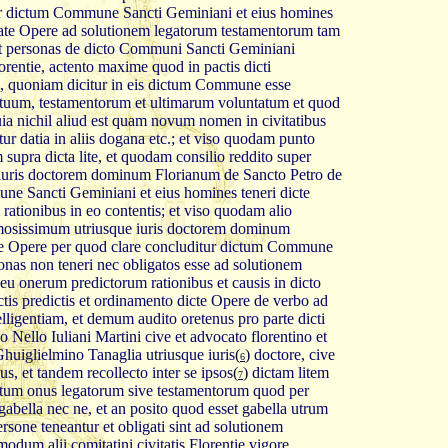
tur dictum Commune Sancti Geminiani et eius homines
libate Opere ad solutionem legatorum testamentorum tam
t personas de dicto Communi Sancti Geminiani
orentie, actento maxime quod in pactis dicti
, quoniam dicitur in eis dictum Commune esse
tuum, testamentorum et ultimarum voluntatum et quod
ia nichil aliud est quam novum nomen in civitatibus
ntur datia in aliis dogana etc.; et viso quodam punto
supra dicta lite, et quodam consilio reddito super
 iuris doctorem dominum Florianum de Sancto Petro de
e Sancti Geminiani et eius homines teneri dicte
ationibus in eo contentis; et viso quodam alio
famosissimum utriusque iuris doctorem dominum
te Opere per quod clare concluditur dictum Commune
onas non teneri nec obligatos esse ad solutionem
u onerum predictorum rationibus et causis in dicto
pactis predictis et ordinamento dicte Opere de verbo ad
ligentiam, et demum audito oretenus pro parte dicti
ello Iuliani Martini cive et advocato florentino et
uiglielmino Tanaglia utriusque iuris
(
)
doctore, cive
6
us, et tandem recollecto inter se ipsos
(
)
dictam litem
7
ictum onus legatorum sive testamentorum quod per
 gabella nec ne, et an posito quod esset gabella utrum
one teneantur et obligati sint ad solutionem
um alii comitatini civitatis Florentie vigore