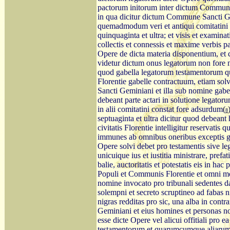
pactorum initorum inter dictum Commune
in qua dicitur dictum Commune Sancti Gem
quemadmodum veri et antiqui comitatini c
quinquaginta et ultra; et visis et examinat
collectis et connessis et maxime verbis p
Opere de dicta materia disponentium, e
videtur dictum onus legatorum non fore
quod gabella legatorum testamentorum que
Florentie gabelle contractuum, etiam so
Sancti Geminiani et illa sub nomine gab
debeant parte actari in solutione legat
in alii comitatini constat fore adsurdum
(
8
septuaginta et ultra dicitur quod debeant 
civitatis Florentie intelligitur reservatis 
immunes ab omnibus oneribus exceptis gab
Opere solvi debet pro testamentis sive leg
unicuique ius et iustitia ministrare, pref
balie, auctoritatis et potestatis eis in h
Populi et Communis Florentie et omni mod
nomine invocato pro tribunali sedentes da
solempni et secreto scruptineo ad fabas ni
nigras redditas pro sic, una alba in con
Geminiani et eius homines et personas non
esse dicte Opere vel alicui offitiali pro
testamentorum et quarumcumque aliarum 