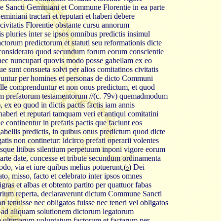
 Sancti Geminiani et Commune Florentie in ea parte
iniani tractari et reputari et haberi debere
ivitatis Florentie obstante cursu annorum
is pluries inter se ipsos omnibus predictis insimul
actorum predictorum et statuti seu reformationis dicte
t considerato quod secundum forum eorum conscientie
 nec nuncupari quovis modo posse gabellam ex eo
 sunt consueta solvi per alios comitatinos civitatis
lvuntur per homines et personas de dicto Communi
elle comprenduntur et non onus predictum, et quod
orum prefatorum testamentorum //(c. 79v) quemadmodum
)
, ex eo quod in dictis pactis factis iam annis
haberi et reputari tamquam veri et antiqui comitatini
que continentur in prefatis pactis que faciunt eos
ellis predictis, in quibus onus predictum quod dicte
atis non continetur: idcirco prefati operarii volentes
atisque litibus silentium perpetuum inponi vigore eorum
ac parte date, concesse et tribute secundum ordinamenta
o, via et iure quibus melius potuerunt,
(
)
Dei
9
to, misso, facto et celebrato inter ipsos omnes
gras et albas et obtento partito per quattuor fabas
trarium reperta, declaraverunt dictum Commune Sancti
 tenuisse nec obligatos fuisse nec teneri vel obligatos
 ea ad aliquam solutionem dictorum legatorum
ultimarum voluntatum factorum et factarum per