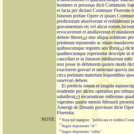
homines et personas dicti Communis Sanc
et facta per dictum Commune Florentie e
futurum prefate Opere et ipsum Commune e
predictorum absolverunt et reddiderunt 
gravamentum eis vel alicui eorum factum
revocaverunt et anullaverunt et mandaveru
debere libere
(
)
sine aliqua solutione pro
10
pristinum reponendo ac etiam mandaveru
quibuscumque registris seu libris
(
)
dict
12
qualitercumque reperientur descripte in de
cancellari et in futurum inhibuerunt mihi
non posse in debitorem quovis modo dict
exactorem gravari et molestari quovis m
circa prefatam materiam loquentibus quo
osservari debere.
Et predicta omnia et singula suprascrip
residentie per dictos operarios pro tribun
salutifera
(
)
incarnatione millesimo quad
17
vigesimo quarto mensis februarii presenti
Amerigi de Donatis provisore dicte Opere
Florentia.
NOTE:
1
Nota nel margine: "publicata et reddita Comm
2
Segue depennato "d-".
3
Segue depennato "edita".