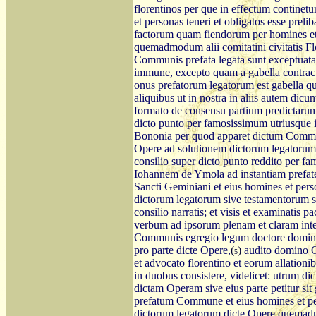
florentinos per que in effectum contine
et personas teneri et obligatos esse pre
factorum quam fiendorum per homines e
quemadmodum alii comitatini civitatis Fl
Communis prefata legata sunt exceptuata
immune, excepto quam a gabella contrac
onus prefatorum legatorum est gabella qu
aliquibus ut in nostra in aliis autem dicu
formato de consensu partium predictarum 
dicto punto per famosissimum utriusque
Bononia per quod apparet dictum Commun
Opere ad solutionem dictorum legatorum r
consilio super dicto punto reddito per 
Iohannem de Ymola ad instantiam prefa
Sancti Geminiani et eius homines et pers
dictorum legatorum sive testamentorum se
consilio narratis; et visis et examinatis 
verbum ad ipsorum plenam et claram intel
Communis egregio legum doctore domino N
pro parte dicte Opere,
(
)
audito domino Gh
5
et advocato florentino et eorum allationib
in duobus consistere, videlicet: utrum d
dictam Operam sive eius parte petitur sit
prefatum Commune et eius homines et pers
dictorum legatorum dicte Opere quemadmod