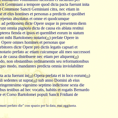
ti Geminiani a tempore quod dicta pacta fuerunt inita
t Commune Sancti Geminiani citra, nec etiam in
t eius homines et personas a predictis et quolibet
perpetuo absolutos et omne et quodcumque
 ad petitionem dicte Opere usque in presentem diem
nt omnia pignora dicta de causa eis ablata restitui
pterea fienda et ipsos et quemlibet eorum in statum
nt mihi Bartolomeo notario
(
)
prefate Opere in
11
e Opere omnes homines et personas que
bitores dicte Opere pro dictis legatis capsari et
 notario prefato ac etiam cuicumque alii meo successori
a de causa distribuere nec etiam per aliquem
(
)
13
odo, non obstantibus ordinamentis seu reformationibus
quo modo, mandantes predicta omnia inviolabiliter
ta acta fuerunt in
(
)
Opera prefata et in loco eorum
(
)
14
15
ali sedentes ut supra
(
)
sub anno Domini ab eius
16
ringentesimo vigesimo septimo indictione sexta die
bus testibus ad hec vocatis, habitis et rogatis Bernardo
 et Corso Bartolomei populi Sancti Fridiani de
uni prefato die" con spazio per la data, mai aggiunta.