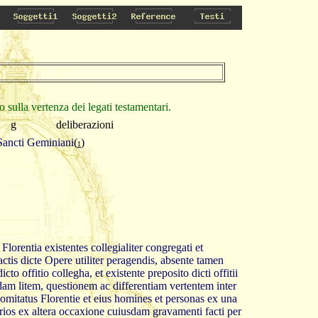
sulla vertenza dei legati testamentari.
g
deliberazioni
Sancti Geminiani
(
)
1
lorentia existentes collegialiter congregati et
ctis dicte Opere utiliter peragendis, absente tamen
o offitio collegha, et existente preposito dicti offitii
am litem, questionem ac differentiam vertentem inter
mitatus Florentie et eius homines et personas ex una
rios ex altera occaxione cuiusdam gravamenti facti per