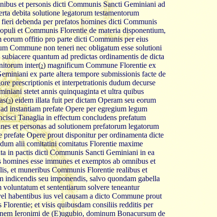
nibus et personis dicti Communis Sancti Geminiani ad
erta debita solutione legatorum testamentorum
ieri debenda per prefatos homines dicti Communis
opuli et Communis Florentie de materia disponentium,
m eorum offitio pro parte dicti Communis per eius
atum Commune non teneri nec obligatum esse solutioni
subiacere quantum ad predictas ordinamentis de dicta
nitorum inter
(
)
magnificum Commune Florentie ex
2
miniani ex parte altera tempore submissionis facte de
gore prescriptionis et interpetrationis dudum decurse
ani stetet annis quinquaginta et ultra quibus
as
(
)
eidem illata fuit per dictam Operam seu eorum
3
o ad instantiam prefate Opere per egregium legum
isci Tanaglia in effectum concludens prefatum
es et personas ad solutionem prefatorum legatorum
e prefate Opere prout disponitur per ordinamenta dicte
um alii comitatini comitatus Florentie maxime
ata in pactis dicti Communis Sancti Geminiani in ea
us homines esse immunes et exemptos ab omnibus et
bellis, et muneribus Communis Florentie realibus et
uam indicendis seu imponendis, salvo quondam gabella
 voluntatum et sententiarum solvere teneantur
 vel habentibus ius vel causam a dicto Commune prout
s Florentie; et visis quibusdam consiliis redditis per
nnem Ieronimi de (E)ugubio, dominum Bonacursum de