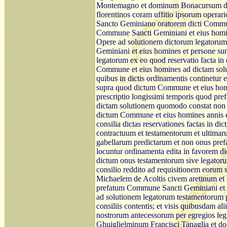
Montemagno et dominum Bonacursum domi
florentinos coram uffitio ipsorum operar
Sancto Geminiano oratorem dicti Commun
Commune Sancti Geminiani et eius homine
Opere ad solutionem dictorum legatorum
Geminiani et eius homines et persone su
legatorum ex eo quod reservatio facta in 
Commune et eius homines ad dictam solu
quibus in dictis ordinamentis continetur 
supra quod dictum Commune et eius homi
prescriptio longissimi temporis quod pr
dictam solutionem quomodo constat non s
dictum Commune et eius homines annis qui
consilia dictas reservationes factas in d
contractuum et testamentorum et ultimarum
gabellarum predictarum et non onus pre
locuntur ordinamenta edita in favorem d
dictum onus testamentorum sive legatoru
consilio reddito ad requisitionem eoru
Michaelem de Acoltis civem aretinum et 
prefatum Commune Sancti Geminiani et ei
ad solutionem legatorum testamentorum pre
consiliis contentis; et visis quibusdam ali
nostrorum antecessorum per egregios le
Ghuiglielminum Francisci Tanaglia et d