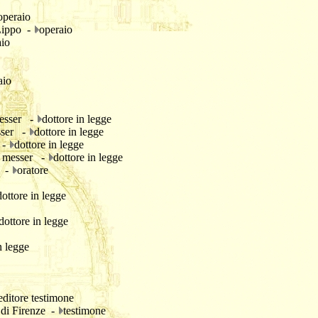
operaio
 Lippo -
operaio
aio
aio
messer -
dottore in legge
sser -
dottore in legge
 -
dottore in legge
i, messer -
dottore in legge
o -
oratore
dottore in legge
dottore in legge
n legge
ditore testimone
 di Firenze -
testimone