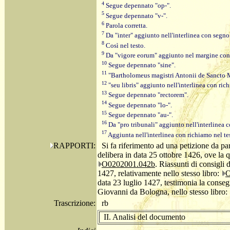
4
Segue depennato "op-".
5
Segue depennato "v-".
6
Parola corretta.
7
Da "inter" aggiunto nell'interlinea con segno 
8
Così nel testo.
9
Da "vigore eorum" aggiunto nel margine con 
10
Segue depennato "sine".
11
"Bartholomeus magistri Antonii de Sancto M
12
"seu libris" aggiunto nell'interlinea con rich
13
Segue depennato "rectorem".
14
Segue depennato "lo-".
15
Segue depennato "au-".
16
Da "pro tribunali" aggiunto nell'interlinea c
17
Aggiunta nell'interlinea con richiamo nel te
RAPPORTI:
Si fa riferimento ad una petizione da p
delibera in data 25 ottobre 1426, ove la q
O0202001.042b
. Riassunti di consigli
1427, relativamente nello stesso libro:
O
data 23 luglio 1427, testimonia la conseg
Giovanni da Bologna, nello stesso libro:
Trascrizione:
rb
II. Analisi del documento