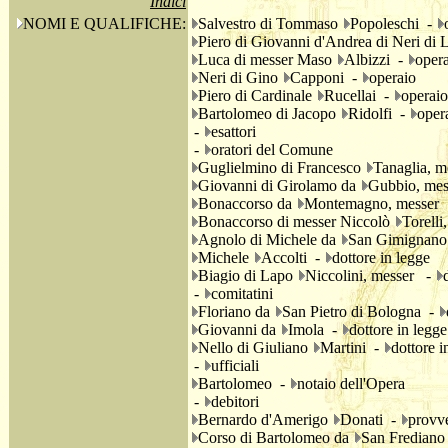
Indici
NOMI E QUALIFICHE:
Salvestro di Tommaso
Popoleschi -
Piero di Giovanni d'Andrea di Neri di
Luca di messer Maso
Albizzi -
oper
Neri di Gino
Capponi -
operaio
Piero di Cardinale
Rucellai -
operaio
Bartolomeo di Jacopo
Ridolfi -
oper
-
esattori
-
oratori del Comune
Guglielmino di Francesco
Tanaglia, 
Giovanni di Girolamo da
Gubbio, me
Bonaccorso da
Montemagno, messer
Bonaccorso di messer Niccolò
Torell
Agnolo di Michele da
San Gimignan
Michele
Accolti -
dottore in legge
Biagio di Lapo
Niccolini, messer -
-
comitatini
Floriano da
San Pietro di Bologna -
Giovanni da
Imola -
dottore in legge
Nello di Giuliano
Martini -
dottore i
-
ufficiali
Bartolomeo -
notaio dell'Opera
-
debitori
Bernardo d'Amerigo
Donati -
provve
Corso di Bartolomeo da
San Frediano