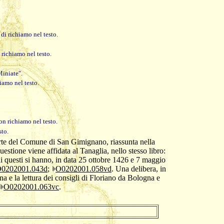
di richiamo nel testo.
richiamo nel testo.
iniate".
iamo nel testo.
on richiamo nel testo.
sto.
arte del Comune di San Gimignano, riassunta nella
uestione viene affidata al Tanaglia, nello stesso libro:
 di questi si hanno, in data 25 ottobre 1426 e 7 maggio
0202001.043d
;
O0202001.058vd
. Una delibera, in
na e la lettura dei consigli di Floriano da Bologna e
O0202001.063vc
.