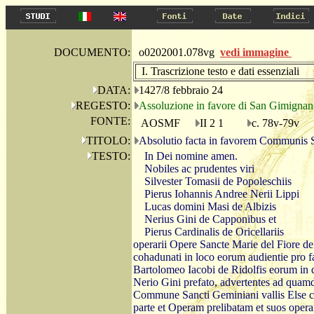
DOCUMENTO:
o0202001.078vg
vedi immagine
I. Trascrizione testo e dati essenziali
DATA:
1427/8 febbraio 24
REGESTO:
Assoluzione in favore di San Gimignano 
FONTE:
AOSMF
II 2 1
c. 78v-79v
TITOLO:
Absolutio facta in favorem Communis 
TESTO:
In Dei nomine amen.
Nobiles ac prudentes viri
Silvester Tomasii de Popoleschiis
Pierus Iohannis Andree Nerii Lippi
Lucas domini Masi de Albizis
Nerius Gini de Capponibus et
Pierus Cardinalis de Oricellariis
operarii Opere Sancte Marie del Fiore de F
cohadunati in loco eorum audientie pro fa
Bartolomeo Iacobi de Ridolfis eorum in dict
Nerio Gini prefato, advertentes ad quamd
Commune Sancti Geminiani vallis Else co
parte et Operam prelibatam et suos opera