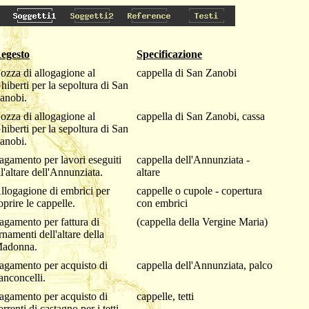
egesto
Specificazione
ozza di allogagione al
cappella di San Zanobi
hiberti per la sepoltura di San
anobi.
ozza di allogagione al
cappella di San Zanobi, cassa
hiberti per la sepoltura di San
anobi.
agamento per lavori eseguiti
cappella dell'Annunziata -
ll'altare dell'Annunziata.
altare
llogagione di embrici per
cappelle o cupole - copertura
oprire le cappelle.
con embrici
agamento per fattura di
(cappella della Vergine Maria)
rnamenti dell'altare della
adonna.
agamento per acquisto di
cappella dell'Annunziata, palco
anconcelli.
agamento per acquisto di
cappelle, tetti
orrenti di castagno per i tetti