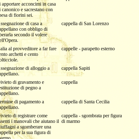
i apportare acconcimi in casa
i canonico e sacrestano con
pesa di fiorini sei.
ssegnazione di casa a
cappella di San Lorenzo
appellano con obbligo di
iberarla secondo il volere
ell'Opera.
alia al provveditore a far fare
cappelle - parapetto esterno
ento archetti e cento
olticciole.
ssegnazione di alloggio a
cappella Sapiti
appellano.
ivieto di gravamento e
cappella
estituzione di pegno a
appellano.
ermine di pagamento a
cappella di Santa Cecilia
appellano.
ivieto di registrare come
cappella - sgombrata per figura
ssenti i manovali che aiutano il
di marmo
iuffagni a sgomberare una
appella per la sua figura di
armo.