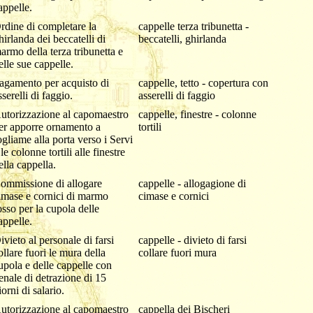
appelle.
rdine di completare la
cappelle terza tribunetta -
hirlanda dei beccatelli di
beccatelli, ghirlanda
armo della terza tribunetta e
elle sue cappelle.
agamento per acquisto di
cappelle, tetto - copertura con
sserelli di faggio.
asserelli di faggio
utorizzazione al capomaestro
cappelle, finestre - colonne
er apporre ornamento a
tortili
ogliame alla porta verso i Servi
 le colonne tortili alle finestre
ella cappella.
ommissione di allogare
cappelle - allogagione di
imase e cornici di marmo
cimase e cornici
osso per la cupola delle
appelle.
ivieto al personale di farsi
cappelle - divieto di farsi
ollare fuori le mura della
collare fuori mura
upola e delle cappelle con
enale di detrazione di 15
iorni di salario.
utorizzazione al capomaestro
cappella dei Bischeri