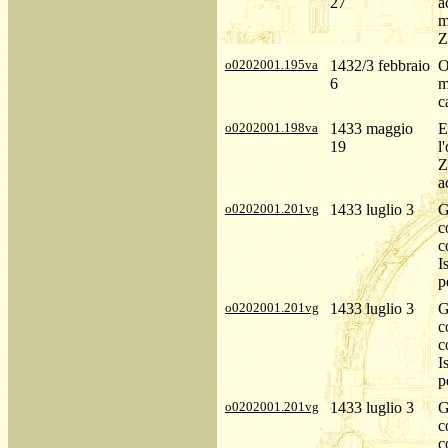
27
a
m
Z
o0202001.195va
1432/3 febbraio
O
6
m
c
o0202001.198va
1433 maggio
E
19
l
Z
a
o0202001.201vg
1433 luglio 3
G
c
c
I
p
o0202001.201vg
1433 luglio 3
G
c
c
I
p
o0202001.201vg
1433 luglio 3
G
c
c