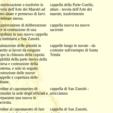
utorizzazione a trasferire la
cappella della Parte Guelfa,
avola dell'Arte dei Maestri ad
altare - tavola dell'Arte dei
ltro altare e permesso di farvi
maestri, trasferimento
elebrare messa.
pprovazione di deliberazione
cappella nuova tra nuove
er la costruzione di una
sacrestie
epoltura in una nuova cappella
a intitolarsi a San Zanobi.
alutazione delle priorità in
cappelle lungo le navate - da
erito ai lavori da eseguire
costruire sull'esempio di Santa
opo la chiusura della cupola:
Trinita
gibilità della parte nuova della
hiesa e costruzione della
anterna, e solo in seguito
ostruzione delle nuove
appelle e copertura delle
ribune.
rdine al capomaestro di
cappella di San Zanobi -
emolire la sede degli ufficiali e
arricciatura
repararne una nuova in
acrestia.
rdine al capomaestro di fare
cappella di San Zanobi,