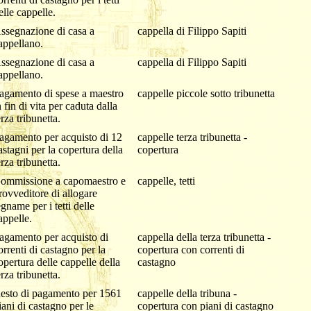
elle cappelle.
ssegnazione di casa a
cappella di Filippo Sapiti
appellano.
ssegnazione di casa a
cappella di Filippo Sapiti
appellano.
agamento di spese a maestro
cappelle piccole sotto tribunetta
n fin di vita per caduta dalla
erza tribunetta.
agamento per acquisto di 12
cappelle terza tribunetta -
astagni per la copertura della
copertura
erza tribunetta.
ommissione a capomaestro e
cappelle, tetti
rovveditore di allogare
egname per i tetti delle
appelle.
agamento per acquisto di
cappella della terza tribunetta -
orrenti di castagno per la
copertura con correnti di
opertura delle cappelle della
castagno
erza tribunetta.
esto di pagamento per 1561
cappelle della tribuna -
iani di castagno per le
copertura con piani di castagno