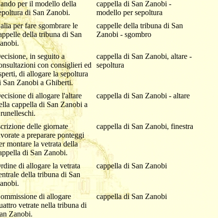
ando per il modello della
cappella di San Zanobi -
epoltura di San Zanobi.
modello per sepoltura
alia per fare sgombrare le
cappelle della tribuna di San
appelle della tribuna di San
Zanobi - sgombro
anobi.
ecisione, in seguito a
cappella di San Zanobi, altare -
onsultazioni con consiglieri ed
sepoltura
sperti, di allogare la sepoltura
i San Zanobi a Ghiberti.
ecisione di allogare l'altare
cappella di San Zanobi - altare
ella cappella di San Zanobi a
runelleschi.
scrizione delle giornate
cappella di San Zanobi, finestra
avorate a preparare ponteggi
er montare la vetrata della
appella di San Zanobi.
rdine di allogare la vetrata
cappella di San Zanobi
entrale della tribuna di San
anobi.
ommissione di allogare
cappella di San Zanobi
uattro vetrate nella tribuna di
an Zanobi.