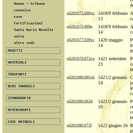
d
o0201075.008vc
1418/9 febbraio
A
13
c
o0201075.009a
1418/9 febbraio
A
14
c
o0201077.039vc
1420 maggio
P
14
i
t
o0201079.073va
1421 settembre
P
23
c
t
o0201080.005vb
1421/2 gennaio
C
14
p
l
c
o0201080.063d
1421/2 gennaio
P
19
c
c
t
o0201080.073f
1422 giugno 16
R
p