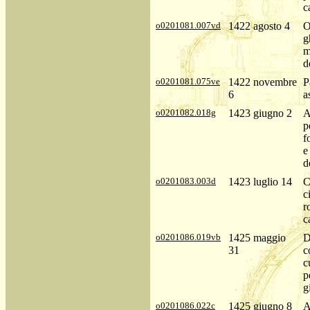
c
o0201081.007vd
1422 agosto 4
O
g
m
d
o0201081.075ve
1422 novembre
P
6
a
o0201082.018g
1423 giugno 2
A
p
f
e
d
o0201083.003d
1423 luglio 14
C
c
r
c
o0201086.019vb
1425 maggio
D
31
c
c
p
g
o0201086.022c
1425 giugno 8
A