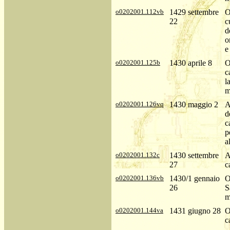
o0202001.112vb
1429 settembre
O
22
c
d
o
e
o0202001.125b
1430 aprile 8
O
c
l
m
o0202001.126vq
1430 maggio 2
A
d
c
p
a
o0202001.132c
1430 settembre
A
27
c
o0202001.136vb
1430/1 gennaio
O
26
S
m
o0202001.144va
1431 giugno 28
O
c