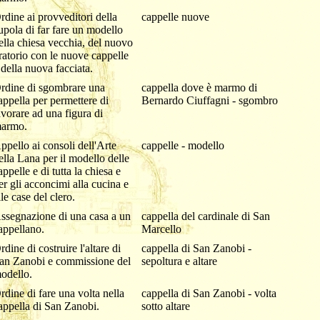
rdine ai provveditori della
cappelle nuove
upola di far fare un modello
ella chiesa vecchia, del nuovo
ratorio con le nuove cappelle
 della nuova facciata.
rdine di sgombrare una
cappella dove è marmo di
appella per permettere di
Bernardo Ciuffagni - sgombro
avorare ad una figura di
armo.
ppello ai consoli dell'Arte
cappelle - modello
ella Lana per il modello delle
appelle e di tutta la chiesa e
er gli acconcimi alla cucina e
lle case del clero.
ssegnazione di una casa a un
cappella del cardinale di San
appellano.
Marcello
rdine di costruire l'altare di
cappella di San Zanobi -
an Zanobi e commissione del
sepoltura e altare
odello.
rdine di fare una volta nella
cappella di San Zanobi - volta
appella di San Zanobi.
sotto altare