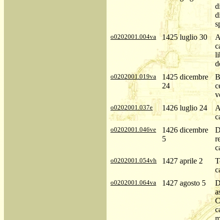
d
d
s
o0202001.004va
1425 luglio 30
A
c
l
d
o0202001.019va
1425 dicembre
B
24
c
v
o0202001.037e
1426 luglio 24
A
c
o0202001.046ve
1426 dicembre
D
5
r
c
o0202001.054vh
1427 aprile 2
T
c
o0202001.064va
1427 agosto 5
D
a
C
c
m