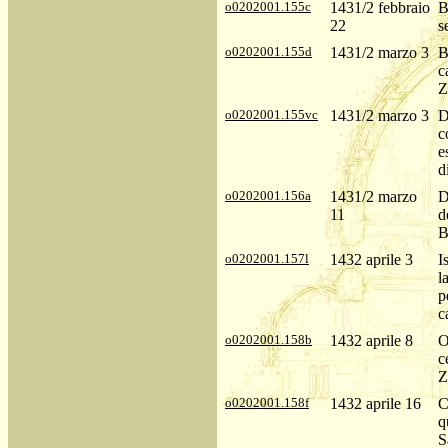
o0202001.155c
1431/2 febbraio
B
22
s
o0202001.155d
1431/2 marzo 3
B
c
Z
o0202001.155vc
1431/2 marzo 3
D
c
e
d
o0202001.156a
1431/2 marzo
D
11
d
B
o0202001.157l
1432 aprile 3
I
l
p
c
o0202001.158b
1432 aprile 8
O
c
Z
o0202001.158f
1432 aprile 16
C
q
S