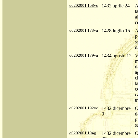
o0202001.158vc
1432 aprile 24
A
t
a
c
o0202001.173va
1428 luglio 15
A
p
s
d
o0202001.179va
1434 agosto 12
V
m
d
a
c
l
c
c
t
o0202001.192vc
1432 dicembre
O
9
d
p
s
o0202001.194g
1432 dicembre
O