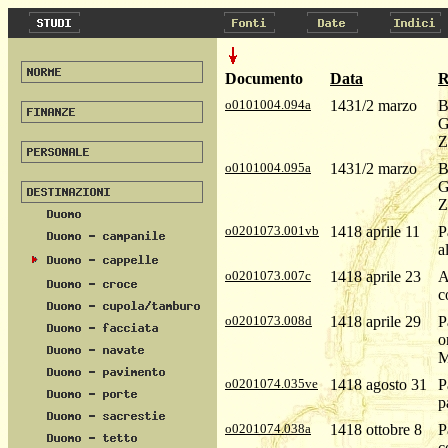
Documento
Data
R
o0101004.094a
1431/2 marzo
B
G
Z
o0101004.095a
1431/2 marzo
B
G
Z
o0201073.001vb
1418 aprile 11
P
a
o0201073.007c
1418 aprile 23
A
c
o0201073.008d
1418 aprile 29
P
o
M
o0201074.035ve
1418 agosto 31
P
p
o0201074.038a
1418 ottobre 8
P
c