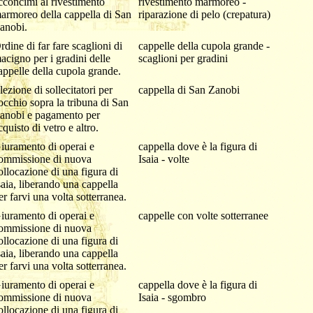
cconcimi al rivestimento
rivestimento marmoreo -
armoreo della cappella di San
riparazione di pelo (crepatura)
anobi.
rdine di far fare scaglioni di
cappelle della cupola grande -
acigno per i gradini delle
scaglioni per gradini
appelle della cupola grande.
lezione di sollecitatori per
cappella di San Zanobi
'occhio sopra la tribuna di San
anobi e pagamento per
cquisto di vetro e altro.
iuramento di operai e
cappella dove è la figura di
ommissione di nuova
Isaia - volte
ollocazione di una figura di
saia, liberando una cappella
er farvi una volta sotterranea.
iuramento di operai e
cappelle con volte sotterranee
ommissione di nuova
ollocazione di una figura di
saia, liberando una cappella
er farvi una volta sotterranea.
iuramento di operai e
cappella dove è la figura di
ommissione di nuova
Isaia - sgombro
ollocazione di una figura di