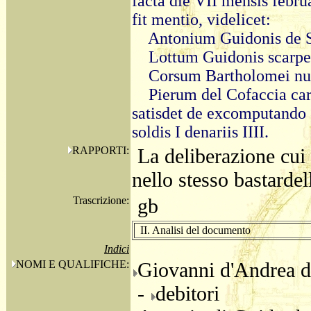
facta die VII mensis februa
fit mentio, videlicet:
Antonium Guidonis de S
Lottum Guidonis scarpe
Corsum Bartholomei nun
Pierum del Cofaccia ca
satisdet de excomputando s
soldis I denariis IIII.
RAPPORTI:
La deliberazione cui 
nello stesso bastardel
Trascrizione:
gb
II. Analisi del documento
Indici
NOMI E QUALIFICHE:
Giovanni d'Andrea d
-
debitori