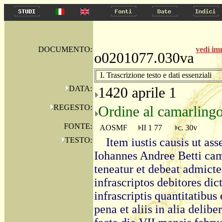
DOCUMENTO:
vedi i
o0201077.030va
I. Trascrizione testo e dati essenziali
DATA:
1420 aprile 1
REGESTO:
Ordine al camarlingo 
FONTE:
AOSMF
II 1 77
c. 30v
TESTO:
Item iustis causis ut as
Iohannes Andree Betti cam
teneatur et debeat admict
infrascriptos debitores dict
infrascriptis quantitatibus 
pena et aliis in alia delibe