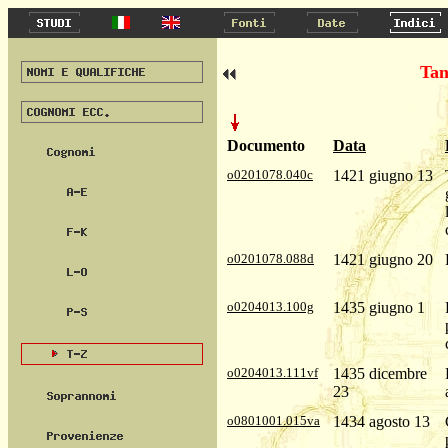
Tan
Documento
Data
o0201078.040c
1421 giugno 13
o0201078.088d
1421 giugno 20
o0204013.100g
1435 giugno 1
o0204013.111vf
1435 dicembre
23
o0801001.015va
1434 agosto 13