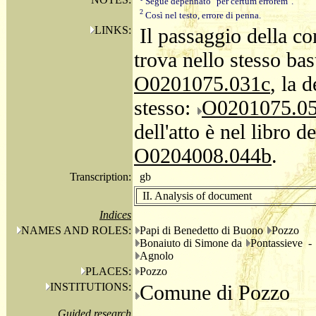
Segue depennato "per certum errorem".
2
Così nel testo, errore di penna.
LINKS:
Il passaggio della co
trova nello stesso bas
O0201075.031c
, la 
stesso:
O0201075.0
dell'atto è nel libro 
O0204008.044b
.
Transcription:
gb
II. Analysis of document
Indices
NAMES AND ROLES:
Papi di Benedetto di Buono
Pozzo
Bonaiuto di Simone da
Pontassieve -
Agnolo
PLACES:
Pozzo
INSTITUTIONS:
Comune di Pozzo
Guided research