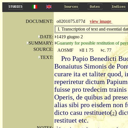
DOCUMENT:
o0201075.077d
view image
I. Transcription of text and essential da
DATE:
1419 giugno 2
SUMMARY:
Guaranty for possible restitution of pa
SOURCE:
AOSMF
II 1 75
c. 77
TEXT:
Pro Papio Benedicti Bu
Bonaiutus Simonis de Pont
curare ita et taliter quod
reperiretur dictum Papium
fuisse pro tredecim traini
Operis, de quibus ad presen
alias sibi pro eisdem non 
dicto casu restitueto
(
)
dict
2
restituet etc.
NOTES:
1