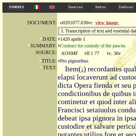
DOCUMENT:
o0201077.030vc
view image
I. Transcription of text and essential da
DATE:
1420 aprile 1
SUMMARY:
Contract for custody of the pawns.
SOURCE:
AOSMF
II 1 77
c. 30v
TITLE:
Pro pignoribus
TEXT:
Item
(
)
recordantes qual
1
elapsi locaverunt ad cust
dicta Opera fienda et seu 
condictionibus de quibus in
continetur et quod inter a
Francisci setaiuolus condu
debeat ipsa pignora in ipsa
custodire et salvare pericul
putantes utilius fore et sec