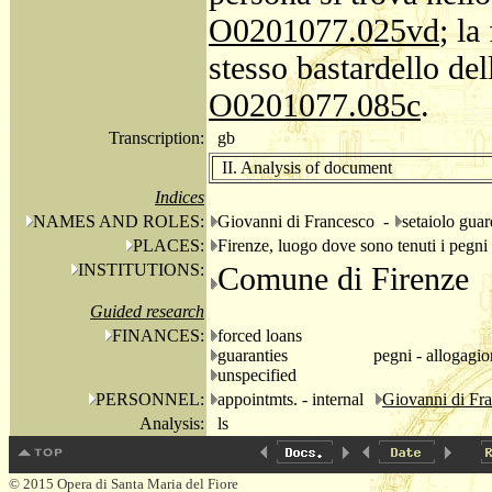
O0201077.025vd
; la
stesso bastardello del
O0201077.085c
.
Transcription:
gb
II. Analysis of document
Indices
NAMES AND ROLES:
Giovanni di Francesco -
setaiolo guar
PLACES:
Firenze, luogo dove sono tenuti i pegn
INSTITUTIONS:
Comune di Firenze
Guided research
FINANCES:
forced loans
guaranties
pegni - allogagio
unspecified
PERSONNEL:
appointmts. - internal
Giovanni di Fra
Analysis:
ls
© 2015 Opera di Santa Maria del Fiore