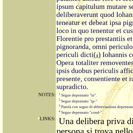
ipsum capitulum mutare se
deliberaverunt quod Iohann
teneatur et debeat ipsa pig
loco in quo tenentur et c
Florentie pro prestantiis e
pignora
n
da, omni periculo 
periculi dicti
(
)
Iohannis co
4
Opera totaliter removente
ipsis duobus periculis affic
presente, consentiente et 
supradicto.
NOTES:
1
Segue depennato "in".
2
Segue depennato "ip-".
3
Parola con segno di abbreviazione depennat
4
Segue depennato "cond-".
LINKS:
Una delibera priva di
persona si trova nello