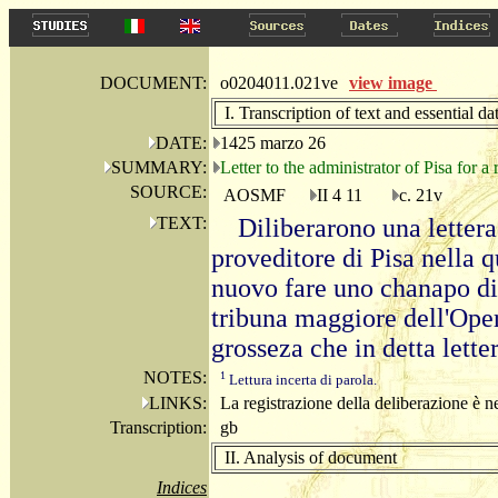
DOCUMENT:
o0204011.021ve
view image
I. Transcription of text and essential da
DATE:
1425 marzo 26
SUMMARY:
Letter to the administrator of Pisa for a 
SOURCE:
AOSMF
II 4 11
c. 21v
TEXT:
Diliberarono una letter
proveditore di Pisa nella q
nuovo fare uno chanapo di 
tribuna maggiore dell'Oper
grosseza che in detta lette
NOTES:
1
Lettura incerta di parola.
LINKS:
La registrazione della deliberazione è ne
Transcription:
gb
II. Analysis of document
Indices