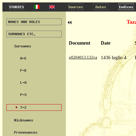
Taz
Document
Date
o0204013.132va
1436 luglio 4