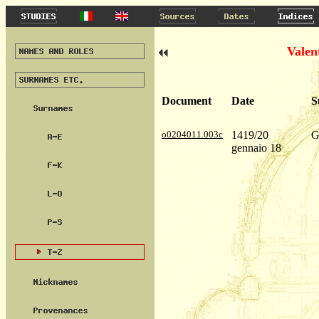
Valen
Document
Date
S
o0204011.003c
1419/20
G
gennaio 18