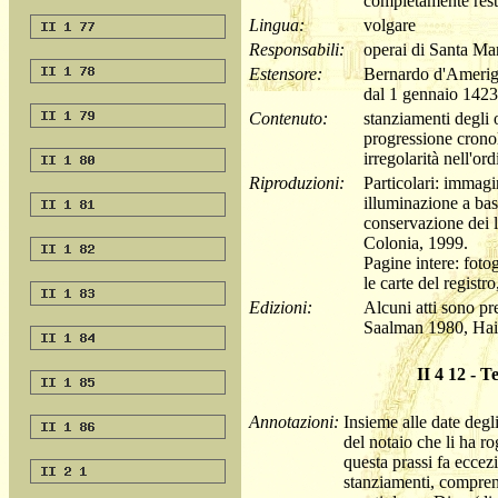
completamente rest
Lingua:
volgare
Responsabili:
operai di Santa Mar
Estensore:
Bernardo d'Amerigo
dal 1 gennaio 1423/
Contenuto:
stanziamenti degli 
progressione crono
irregolarità nell'or
Riproduzioni:
Particolari: immagin
illuminazione a bass
conservazione dei l
Colonia, 1999.
Pagine intere: fotogr
le carte del registr
Edizioni:
Alcuni atti sono pr
Saalman 1980, Hai
II 4 12 - Te
Annotazioni:
Insieme alle date degl
del notaio che li ha r
questa prassi fa eccez
stanziamenti, comprend