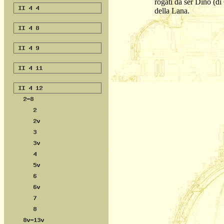
rogati da ser Dino (di 
della Lana.