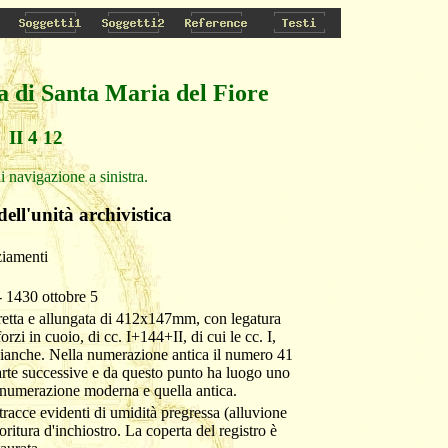
a di Santa Maria del Fiore
II 4 12
i navigazione a sinistra.
dell'unità archivistica
ziamenti
 1430 ottobre 5
tretta e allungata di 412x147mm, con legatura
rzi in cuoio, di cc. I+144+II, di cui le cc. I,
bianche. Nella numerazione antica il numero 41
carte successive e da questo punto ha luogo uno
a numerazione moderna e quella antica.
 tracce evidenti di umidità pregressa (alluvione
ritura d'inchiostro. La coperta del registro è