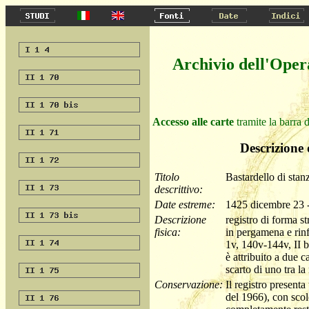
Archivio dell'Oper
Accesso alle carte
tramite la barra d
Descrizione 
Titolo
Bastardello di stan
descrittivo:
Date estreme:
1425 dicembre 23 -
Descrizione
registro di forma s
fisica:
in pergamena e rinfo
1v, 140v-144v, II 
è attribuito a due 
scarto di uno tra l
Conservazione:
Il registro presenta
del 1966), con scolo