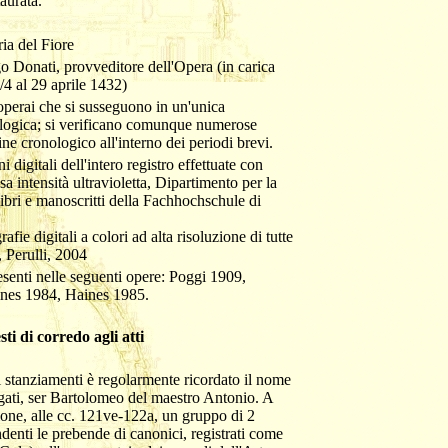
aurata.
ia del Fiore
 Donati, provveditore dell'Opera (in carica
4 al 29 aprile 1432)
operai che si susseguono in un'unica
logica; si verificano comunque numerose
dine cronologico all'interno dei periodi brevi.
i digitali dell'intero registro effettuate con
a intensità ultravioletta, Dipartimento per la
ibri e manoscritti della Fachhochschule di
afie digitali a colori ad alta risoluzione di tutte
o, Perulli, 2004
esenti nelle seguenti opere: Poggi 1909,
nes 1984, Haines 1985.
sti di corredo agli atti
i stanziamenti è regolarmente ricordato il nome
ogati, ser Bartolomeo del maestro Antonio. A
ione, alle cc. 121ve-122a, un gruppo di 2
enti le prebende di canonici, registrati come