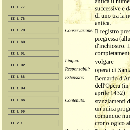
antica il nume
successive e 
di uno tra la
antica.
Conservazione:
Il registro pre
pregressa (all
d'inchiostro. 
completamente
Lingua:
volgare
Responsabili:
operai di Sant
Estensore:
Bernardo d'Am
dell'Opera (in
aprile 1432)
Contenuto:
stanziamenti d
un'unica progr
comunque nume
cronologico al