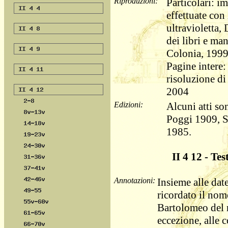
Riproduzioni:
Particolari: im
effettuate con
ultravioletta,
dei libri e ma
Colonia, 1999
Pagine intere: 
risoluzione di 
2004
Edizioni:
Alcuni atti so
Poggi 1909, S
1985.
II 4 12 - Tes
Annotazioni:
Insieme alle dat
ricordato il nome
Bartolomeo del m
eccezione, alle 