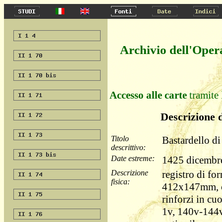
Archivio dell'Oper
Accesso alle carte
tramite 
Descrizione d
Titolo
Bastardello di
descrittivo:
Date estreme:
1425 dicembre
Descrizione
registro di for
fisica:
412x147mm, c
rinforzi in cuo
1v, 140v-144v