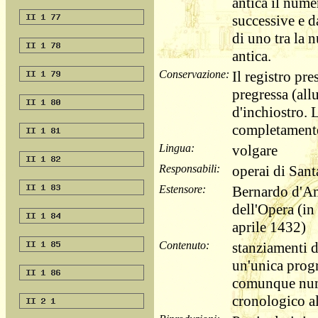
antica il nume
successive e 
di uno tra la
antica.
Conservazione:
Il registro pre
pregressa (all
d'inchiostro. 
completamente
Lingua:
volgare
Responsabili:
operai di Sant
Estensore:
Bernardo d'Am
dell'Opera (in
aprile 1432)
Contenuto:
stanziamenti d
un'unica progr
comunque nume
cronologico al