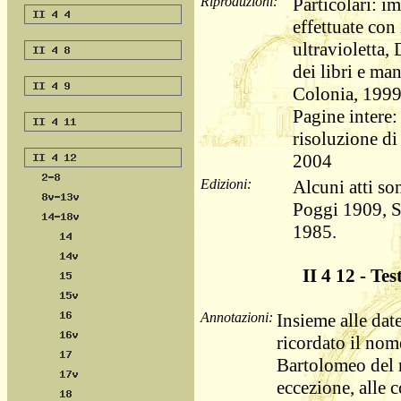
Riproduzioni:
Particolari: im
effettuate con
ultravioletta,
dei libri e ma
Colonia, 1999
Pagine intere: 
risoluzione di 
2004
Edizioni:
Alcuni atti so
Poggi 1909, S
1985.
II 4 12 - Tes
Annotazioni:
Insieme alle dat
ricordato il nome
Bartolomeo del m
eccezione, alle 