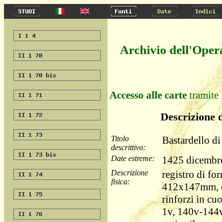
Archivio dell'Oper
Accesso alle carte
tramite 
Descrizione d
Titolo
Bastardello di
descrittivo:
Date estreme:
1425 dicembre
Descrizione
registro di for
fisica:
412x147mm, c
rinforzi in cuo
1v, 140v-144v