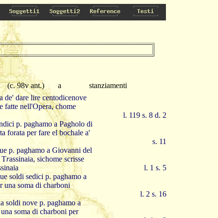
(c. 98v ant.)
a
stanziamenti
 de' dare lire centodicenove
se fatte nell'Opera, chome
l. 119 s. 8 d. 2
undici p. paghamo a Pagholo di
a forata per fare el bochale a'
s. 11
inque p. paghamo a Giovanni del
n T
r
assinaia, sichome scrisse
ssinaia
l. 1 s. 5
ue soldi sedici p. paghamo a
er una soma di charboni
l. 2 s. 16
na soldi nove p. paghamo a
 una soma di charboni per