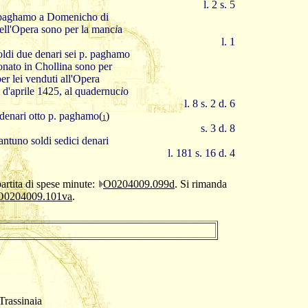
l. 2 s. 5
p. paghamo a Domenicho di
ell'Opera sono per la manc
i
a
l. 1
 soldi due denari sei p. paghamo
nato in Chollina sono per
er lei venduti all'Opera
 d'aprile 1425, al quadernuc
i
o
l. 8 s. 2 d. 6
e denari otto p. paghamo
(
)
1
s. 3 d. 8
antuno soldi sedici denari
l. 181 s. 16 d. 4
partita di spese minute:
O0204009.099d
. Si rimanda
O0204009.101va
.
Trassinaia