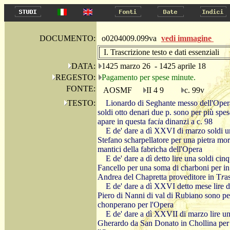
DOCUMENTO:
o0204009.099va
vedi immagine
I. Trascrizione testo e dati essenziali
DATA:
1425 marzo 26 - 1425 aprile 18
REGESTO:
Pagamento per spese minute.
FONTE:
AOSMF
II 4 9
c. 99v
TESTO:
Lionardo di Seghante messo dell'Opera
soldi otto denari due p. sono per più spe
apare in questa fac
i
a dinanzi a c. 98
E de' dare a dì XXVI di marzo soldi 
Stefano scharpellatore per una pietra mort
mantici della fabricha dell'Opera
E de' dare a dì detto lire una soldi c
Fancello per una soma di charboni per i
Andrea del Chapretta proveditore in T
r
a
E de' dare a dì XXVI detto mese lire d
Piero di Nanni di val di Rubiano sono p
chonperano per l'Opera
E de' dare a dì XXVII di marzo lire u
Gherardo da San Donato in Chollina per