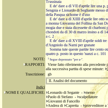
T
r
assinaia
E de' dare a dì VII d'aprile lire una 
Sengnia e Lionardo di Seghante messo d
della Pasqua sichome è d'uso
E de' dare a dì XIIII d'aprile lire otto
a monna Giovanna del Follina da San Do
mogia due e staia dicessette di charboni p
chondoti da dì 30 di marzo insino a dì 14
a c. 2
E de' dare a dì XVIII d'aprile soldi tr
d'Angniolo da Narni per granate
Somma tute queste partite lire cento ot
quatro p. posto in questo 'nanzi a c. 101
NOTE:
1
Segue depennato "per a-".
RAPPORTI:
Viene fatto riferimento alla precedente 
alla successiva partita di spese minute:
Trascrizione:
gb
II. Analisi del documento
Indici
NOMI E QUALIFICHE:
Leonardo di Segante -
messo
Paolo di Stefano -
scalpellatore
Giovanni di Fancello
Andrea di
Capretta -
provveditore a 