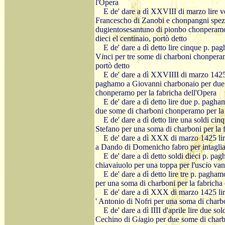
l'Opera
E de' dare a dì XXVIII di marzo lire v
Francescho di Zanobi e chonpangni spezia
dugientosesantuno di pionbo chonperamo 
dieci el centinaio, portò detto
E de' dare a dì detto lire cinque p. p
V
i
nci per tre some di charboni chonperam
portò detto
E de' dare a dì XXVIIII di marzo 1425 
paghamo a Giovanni charbonaio per due
chonperamo per la fabricha dell'Opera
E de' dare a dì detto lire due p. pagh
due some di charboni chonperamo per la 
E de' dare a dì detto lire una soldi c
Stefano per una soma di charboni per la 
E de' dare a dì XXX di marzo 1425 li
a Dando di Domenicho fabro per intagliat
E de' dare a dì detto soldi dieci p. p
chiavaiuolo per una toppa per l'usc
i
o van
E de' dare a dì detto lire tre p. pagha
per una soma di charboni per la fabricha
E de' dare a dì XXX di marzo 1425 lir
' Antonio di Nofri per una soma di charb
E de' dare a dì IIII d'aprile lire due s
Cechino di G
i
agio per due some di char