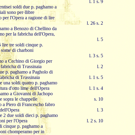
l. 1 s. 9
entisei soldi due p. paghamo a
li sono per·llibre
per l'Opera a ragione di lire
l. 26 s. 2
aghamo a Benozo di Chellino da
o per la fabricha dell'Opera,
l. 5
lire tre soldi cinque p.
 some di charboni
l. 3 s. 5
amo a Ce
c
hino di Giorgio per
fabricha di T
r
assinaia
l. 2
inque p. paghamo a Pagholo di
fabricha di T
r
assinaia
l. 1 s. 5
re una soldi quatro p. paghamo
ura d'otto lime dell'Opera
l. 1 s. 4
aghamo a Giovanni di Jachopo
e sopra le chappelle
s. 10
mo a Piero di Francescho fabro
 dell'Opera
l. 3
e 2 due soldi dieci p. paghamo
oni per l'Opera
l. 2 s. 10
oldi cinque p. paghamo a
boni chomperamo per in