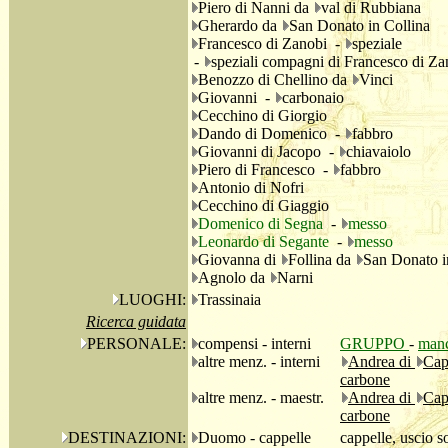
Piero di Nanni da
val di Rubbiana
Gherardo da
San Donato in Collina
Francesco di Zanobi -
speziale
-
speziali compagni di Francesco di Za
Benozzo di Chellino da
Vinci
Giovanni -
carbonaio
Cecchino di Giorgio
Dando di Domenico -
fabbro
Giovanni di Jacopo -
chiavaiolo
Piero di Francesco -
fabbro
Antonio di Nofri
Cecchino di Giaggio
Domenico di Segna
-
messo
Leonardo di Segante
-
messo
Giovanna di
Follina da
San Donato i
Agnolo da
Narni
LUOGHI:
Trassinaia
Ricerca guidata
PERSONALE:
compensi - interni
GRUPPO
-
manc
altre menz. - interni
Andrea di
Cap
carbone
altre menz. - maestr.
Andrea di
Cap
carbone
DESTINAZIONI:
Duomo - cappelle
cappelle, uscio s