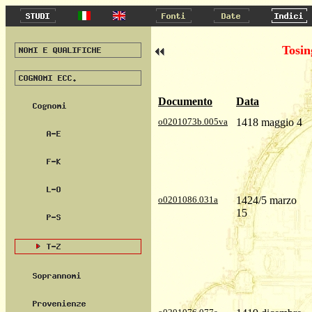
Tosin
Documento
Data
o0201073b.005va
1418 maggio 4
o0201086.031a
1424/5 marzo
15