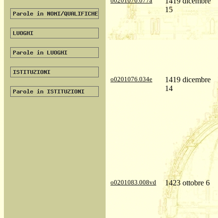
o0201076.077a
1419 dicembre
15
o0201076.034e
1419 dicembre
14
o0201083.008vd
1423 ottobre 6