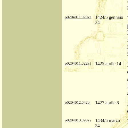
o0204011.020va
1424/5 gennaio
24
o0204011.022vl
1425 aprile 14
o0204012.042b
1427 aprile 8
o0204013.093ve
1434/5 marzo
24