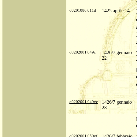
o0201086.011d
1425 aprile 14
o0202001.049c
1426/7 gennaio
22
o0202001.049ve
1426/7 gennaio
28
o0202001.050vf
1426/7 febbraio