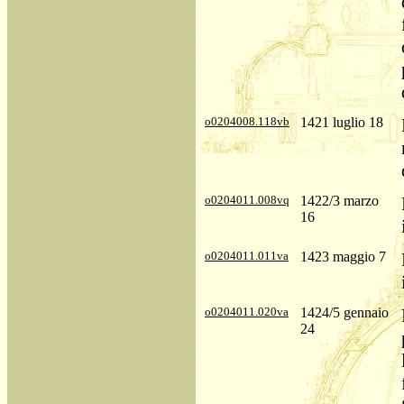
o0204008.118vb
1421 luglio 18
o0204011.008vq
1422/3 marzo
16
o0204011.011va
1423 maggio 7
o0204011.020va
1424/5 gennaio
24