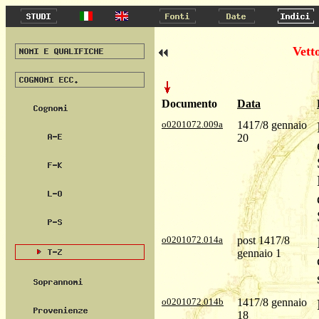
Vett
Documento
Data
o0201072.009a
1417/8 gennaio
20
o0201072.014a
post 1417/8
gennaio 1
o0201072.014b
1417/8 gennaio
18