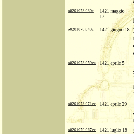
o0201078.030c
1421 maggio
17
o0201078.043c
1421 giugno 18
o0201078.059va
1421 aprile 5
o0201078.071ve
1421 aprile 29
o0201079.067vc
1421 luglio 18