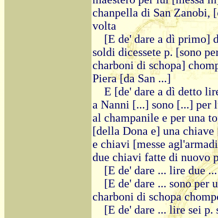
chanpella di San Zanobi, [
volta
[E de' dare a dì primo] 
soldi dicessete p. [sono p
charboni di schopa] cho
Piera [da San ...]
E [de' dare a dì detto li
a Nanni [...] sono [...] per l
al champanile e per una topp
[della Dona e] una chiave [
e chiavi [messe agl'armadi 
due chiavi fatte di nuovo pe
[E de' dare ... lire due ...
[E de' dare ... sono per
charboni di schopa chomp
[E de' dare ... lire sei 