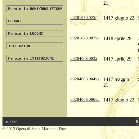
21
o0201070.025f
1417 giugno 22
o0201073.007vd
1418 aprile 29
o0204008.003a
1417 aprile 29
o0204008.004vg
1417 maggio
21
o0204008.006vd
1417 giugno 22
© 2015 Opera di Santa Maria del Fiore