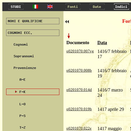
For
Documento
Data
o0201070.007vg
1416/7 febbraio
17
o0201070.008b
1416/7 febbraio
19
o0201070.014d
1416/7 marzo
24
o0201070.019b
1417 aprile 29
o0201070.022e
1417 maggio