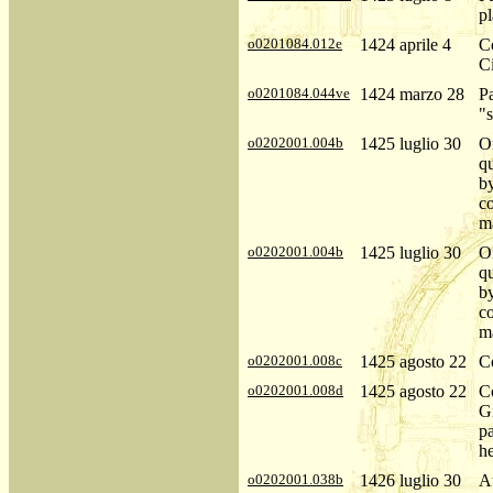
pl
o0201084.012e
1424 aprile 4
C
Ci
o0201084.044ve
1424 marzo 28
Pa
"s
o0202001.004b
1425 luglio 30
Or
qu
b
c
m
o0202001.004b
1425 luglio 30
Or
qu
b
c
m
o0202001.008c
1425 agosto 22
Co
o0202001.008d
1425 agosto 22
C
G
pa
he
o0202001.038b
1426 luglio 30
Au