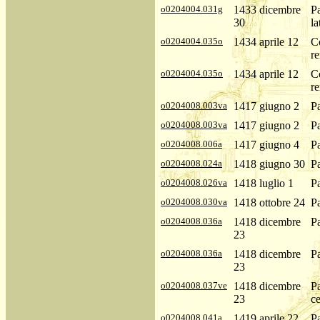
o0204004.031g
1433 dicembre
P
30
la
o0204004.035o
1434 aprile 12
Co
re
o0204004.035o
1434 aprile 12
Co
re
o0204008.003va
1417 giugno 2
P
o0204008.003va
1417 giugno 2
P
o0204008.006a
1417 giugno 4
P
o0204008.024a
1418 giugno 30
P
o0204008.026va
1418 luglio 1
P
o0204008.030va
1418 ottobre 24
P
o0204008.036a
1418 dicembre
P
23
o0204008.036a
1418 dicembre
P
23
o0204008.037ve
1418 dicembre
P
23
ce
o0204008.041a
1419 aprile 22
P