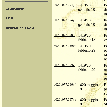
o0201077.054g
1419/20
P
gennaio 18
dr
tr
o0201077.054g
1419/20
P
gennaio 18
dr
tr
o0201077.058d
1419/20
P
febbraio 13
ex
o0201077.059vf
1419/20
P
febbraio 29
ro
ra
re
o0201077.059vf
1419/20
P
febbraio 29
ro
ra
re
o0201077.066vf
1420 maggio
B
18
pu
sp
o0201077.067vc
1420 maggio
P
18
of