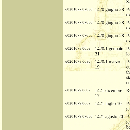
S
o0201077.070vd
1420 giugno 28
P
ex
o0201077.070vd
1420 giugno 28
P
ex
o0201077.070vd
1420 giugno 28
P
ex
o0201078.065e
1420/1 gennaio
P
31
le
o0201078.068c
1420/1 marzo
P
19
cu
th
st
c
o0201079.060a
1421 dicembre
Re
17
o0201079.066a
1421 luglio 10
P
gu
o0201079.070vd
1421 agosto 20
P
gu
be