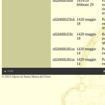
o0204008.069b
1419/20
P
febbraio 29
ro
ra
re
o0204008.076vb
1420 maggio
P
18
ex
re
o0204008.078e
1420 maggio
B
18
pu
sp
o0204008.081va
1420 maggio
P
14
ex
o0204008.081va
1420 maggio
P
14
ex
© 2015 Opera di Santa Maria del Fiore