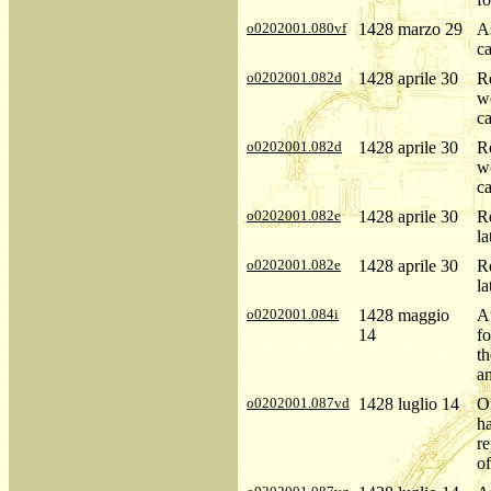
o0202001.080vf
1428 marzo 29
A
c
o0202001.082d
1428 aprile 30
Re
w
c
o0202001.082d
1428 aprile 30
Re
w
c
o0202001.082e
1428 aprile 30
Re
la
o0202001.082e
1428 aprile 30
Re
la
o0202001.084i
1428 maggio
Au
14
fo
th
an
o0202001.087vd
1428 luglio 14
Or
ha
r
of