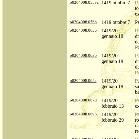
o0204008.055va
1419 ottobre 7
Pa
to
e
o0204008.056b
1419 ottobre 7
P
o0204008.063b
1419/20
P
gennaio 18
dr
d
Po
o0204008.063b
1419/20
P
gennaio 18
dr
d
Po
o0204008.065a
1419/20
P
gennaio 18
sa
be
o0204008.067d
1419/20
P
febbraio 13
ex
o0204008.069b
1419/20
P
febbraio 29
ro
ra
re