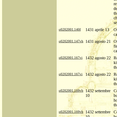
re
de
th
ch
s
o0202001.140f
1431 aprile 13
Or
ca
o0202001.147vh
1431 agosto 21
O
fi
c
o0202001.167vi
1432 agosto 22
R
ki
th
o0202001.167vi
1432 agosto 22
R
ki
th
o0202001.169vb
1432 settembre
C
10
bu
ho
th
o0202001.169vb
1432 settembre
C
10
bu