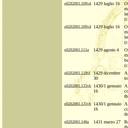
o0202001.109vd
1429 luglio 16
Or
ma
la
(c
o0202001.109vd
1429 luglio 16
Or
ma
la
(c
o0202001.111a
1429 agosto 4
Or
ma
b
(c
o0202001.119vi
1429 dicembre
Au
30
to
o0202001.135vb
1430/1 gennaio
Au
16
co
th
o0202001.135vb
1430/1 gennaio
Au
16
co
th
o0202001.140a
1431 marzo 27
R
th