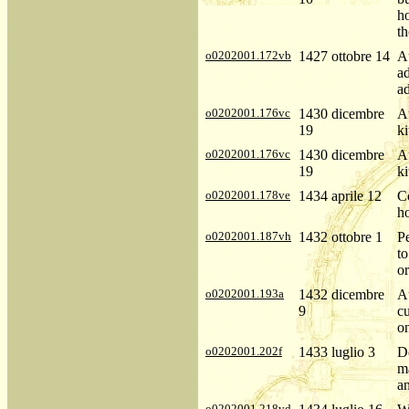
ho
th
o0202001.172vb
1427 ottobre 14
Au
ad
ad
o0202001.176vc
1430 dicembre
Au
19
ki
o0202001.176vc
1430 dicembre
Au
19
ki
o0202001.178ve
1434 aprile 12
Co
ho
o0202001.187vh
1432 ottobre 1
Pe
t
or
o0202001.193a
1432 dicembre
Au
9
c
on
o0202001.202f
1433 luglio 3
De
ma
a
o0202001.218vd