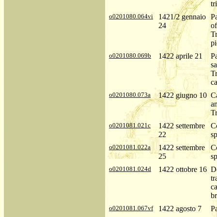
tr
o0201080.064vi
1421/2 gennaio
Pa
24
o
Tr
pi
o0201080.069b
1422 aprile 21
Pa
s
Tr
ca
o0201080.073a
1422 giugno 10
Ca
an
Tr
o0201081.021c
1422 settembre
Co
22
sp
o0201081.022a
1422 settembre
Co
25
sp
o0201081.024d
1422 ottobre 16
De
t
ca
b
o0201081.067vf
1422 agosto 7
P