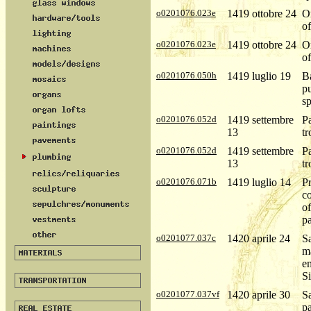
o0201076.023e
1419 ottobre 24
O
of
o0201076.023e
1419 ottobre 24
O
of
o0201076.050h
1419 luglio 19
B
pu
sp
o0201076.052d
1419 settembre
Pa
13
tr
o0201076.052d
1419 settembre
Pa
13
tr
o0201076.071b
1419 luglio 14
Pr
c
of
pa
o0201077.037c
1420 aprile 24
Sa
m
em
Si
o0201077.037vf
1420 aprile 30
Sa
pa