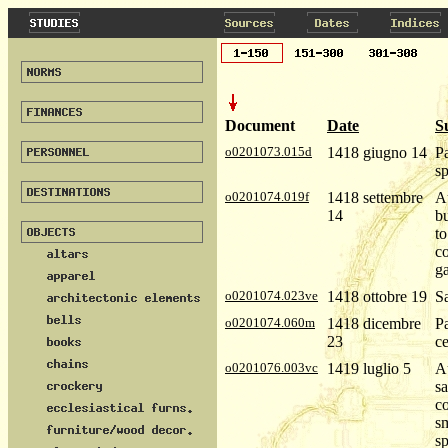
Document
Date
S
o0201073.015d
1418 giugno 14
Pa
sp
o0201074.019f
1418 settembre
Au
14
bu
to
co
ga
o0201074.023ve
1418 ottobre 19
Sa
o0201074.060m
1418 dicembre
P
23
ce
o0201076.003vc
1419 luglio 5
Au
sa
co
sm
sp