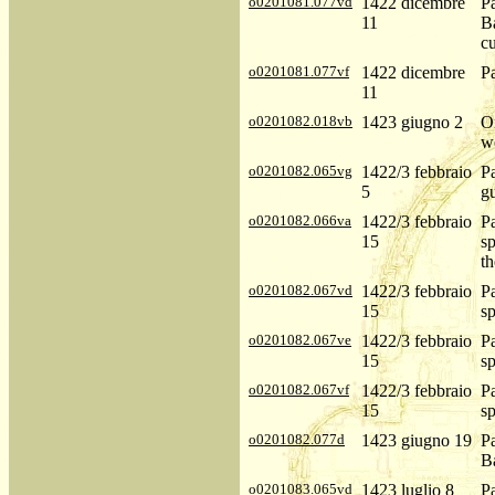
o0201081.077vd
1422 dicembre
P
11
Ba
c
o0201081.077vf
1422 dicembre
P
11
o0201082.018vb
1423 giugno 2
Or
w
o0201082.065vg
1422/3 febbraio
P
5
gu
o0201082.066va
1422/3 febbraio
Pa
15
sp
th
o0201082.067vd
1422/3 febbraio
Pa
15
sp
o0201082.067ve
1422/3 febbraio
Pa
15
sp
o0201082.067vf
1422/3 febbraio
Pa
15
sp
o0201082.077d
1423 giugno 19
P
Ba
o0201083.065vd
1423 luglio 8
Pa