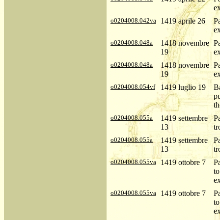
ex
o0204008.042va
1419 aprile 26
P
ex
o0204008.048a
1418 novembre
P
19
ex
o0204008.048a
1418 novembre
P
19
ex
o0204008.054vf
1419 luglio 19
B
pu
th
o0204008.055a
1419 settembre
Pa
13
tr
o0204008.055a
1419 settembre
Pa
13
tr
o0204008.055va
1419 ottobre 7
Pa
to
e
o0204008.055va
1419 ottobre 7
Pa
to
e