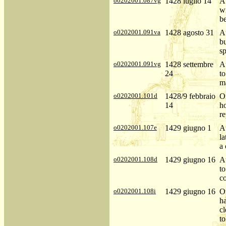
o0202001.087vg
1428 luglio 14
Au
w
b
o0202001.091va
1428 agosto 31
Au
bu
sp
o0202001.091vg
1428 settembre
Au
24
to
ma
o0202001.101d
1428/9 febbraio
Or
14
h
re
o0202001.107e
1429 giugno 1
Au
la
a
o0202001.108d
1429 giugno 16
Au
to
c
o0202001.108i
1429 giugno 16
Or
ha
cl
to