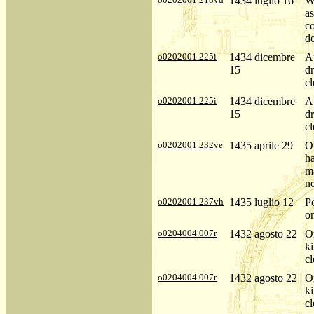
1434 luglio 16
W
as
co
de
o0202001.225i
1434 dicembre
Au
15
dr
cl
o0202001.225i
1434 dicembre
Au
15
dr
cl
o0202001.232ve
1435 aprile 29
Or
ha
ma
ne
o0202001.237vh
1435 luglio 12
P
on
o0204004.007r
1432 agosto 22
Or
ki
cl
o0204004.007r
1432 agosto 22
Or
ki
cl