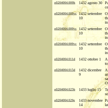
o0204004.009h
1432 agosto 30
P
ce
o0204004.009vc
1432 settembre
Or
10
t
in
o0204004.009vc
1432 settembre
Or
10
t
in
o0204004.009vc
1432 settembre
Or
10
t
in
o0204004.011d
1432 ottobre 1
Au
to
o0204004.015d
1432 dicembre
A
9
a
sa
O
o0204004.025b
1433 luglio 15
T
so
o0204004.029e
1433 novembre
P
14
la