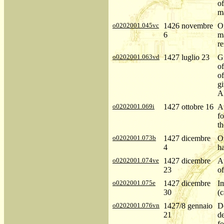
of
m
o0202001.045vc
1426 novembre
Or
6
ma
re
o0202001.063vd
1427 luglio 23
G
of
o
gi
Al
o0202001.069i
1427 ottobre 16
Au
fo
th
o0202001.073b
1427 dicembre
Or
4
ha
o0202001.074ve
1427 dicembre
Au
23
of
o0202001.075e
1427 dicembre
I
30
(c
o0202001.076vn
1427/8 gennaio
D
21
d
fo