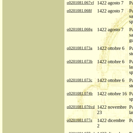
o0201081.067vf
1422 agosto 7
P
o0201081.068f
1422 agosto 7
Pa
sa
sp
o0201081.068g
1422 agosto 7
Pa
s
gu
o0201081.073a
1422 ottobre 6
Pa
st
o0201081.073b
1422 ottobre 6
Pa
la
sp
o0201081.073c
1422 ottobre 6
Pa
st
o0201081.074b
1422 ottobre 16
Pa
sp
o0201081.076vd
1422 novembre
P
23
la
o0201081.077e
1422 dicembre
P
2