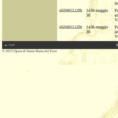
f
o0204013.129h
1436 maggio
Pa
30
a
V
o0204013.129h
1436 maggio
Pa
30
a
V
© 2015 Opera di Santa Maria del Fiore