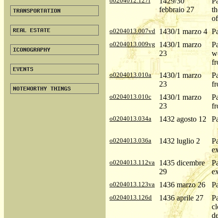
o0204012.127f
1429/30
P
febbraio 27
t
of
o0204013.007vd
1430/1 marzo 4
P
o0204013.009vg
1430/1 marzo
P
23
wo
fr
o0204013.010a
1430/1 marzo
P
23
fr
o0204013.010c
1430/1 marzo
P
23
fr
o0204013.034a
1432 agosto 12
P
o0204013.036a
1432 luglio 2
P
ex
o0204013.112va
1435 dicembre
P
29
ex
o0204013.123va
1436 marzo 26
P
o0204013.126d
1436 aprile 27
P
cl
de