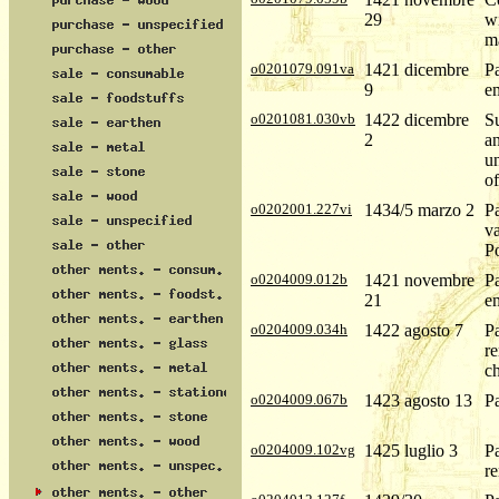
29
wi
m
o0201079.091va
1421 dicembre
P
9
em
o0201081.030vb
1422 dicembre
S
2
an
un
of
o0202001.227vi
1434/5 marzo 2
Pa
va
Po
o0204009.012b
1421 novembre
P
21
em
o0204009.034h
1422 agosto 7
Pa
re
ch
o0204009.067b
1423 agosto 13
P
o0204009.102vg
1425 luglio 3
P
re