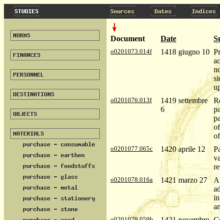
Document
Date
S
o0201073.014f
1418 giugno 10
Pr
ac
n
si
u
o0201076.013f
1419 settembre
R
6
p
p
of
of
o0201077.065c
1420 aprile 12
Pa
va
re
o0201078.016a
1421 marzo 27
Au
ad
in
an
o0201079.059b
1421 novembre
Co