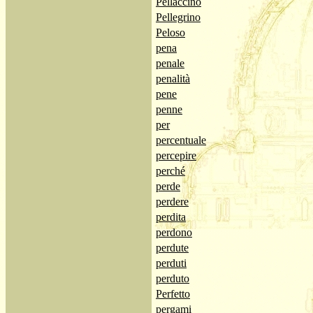
Pellaccino
Pellegrino
Peloso
pena
penale
penalità
pene
penne
per
percentuale
percepire
perché
perde
perdere
perdita
perdono
perdute
perduti
perduto
Perfetto
pergami