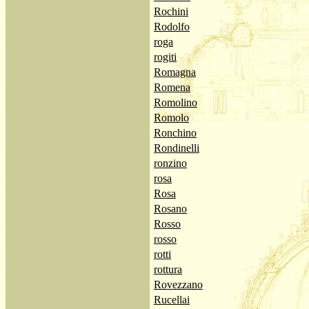
Rochini
Rodolfo
roga
rogiti
Romagna
Romena
Romolino
Romolo
Ronchino
Rondinelli
ronzino
rosa
Rosa
Rosano
Rosso
rosso
rotti
rottura
Rovezzano
Rucellai