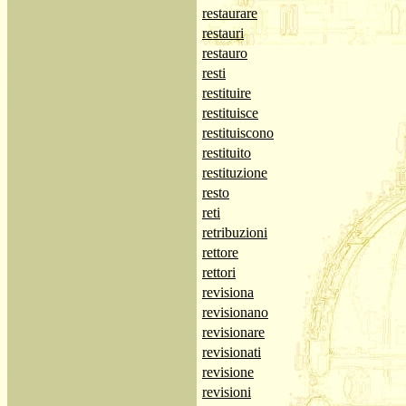
restaurare
restauri
restauro
resti
restituire
restituisce
restituiscono
restituito
restituzione
resto
reti
retribuzioni
rettore
rettori
revisiona
revisionano
revisionare
revisionati
revisione
revisioni