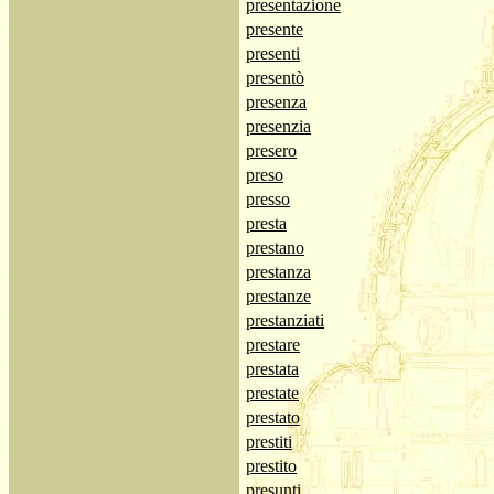
presentazione
presente
presenti
presentò
presenza
presenzia
presero
preso
presso
presta
prestano
prestanza
prestanze
prestanziati
prestare
prestata
prestate
prestato
prestiti
prestito
presunti