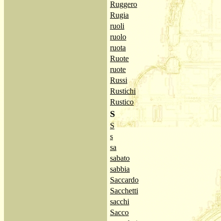
Ruggero
Rugia
ruoli
ruolo
ruota
Ruote
ruote
Russi
Rustichi
Rustico
S
S
s
sa
sabato
sabbia
Saccardo
Sacchetti
sacchi
Sacco