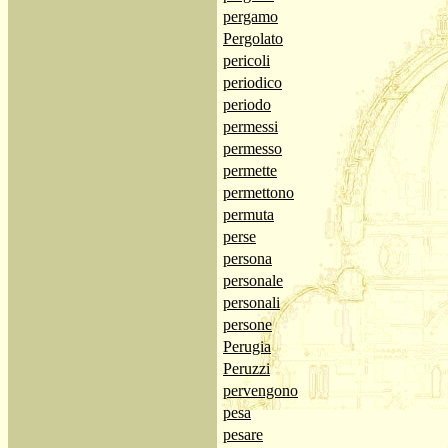
pergamo
Pergolato
pericoli
periodico
periodo
permessi
permesso
permette
permettono
permuta
perse
persona
personale
personali
persone
Perugia
Peruzzi
pervengono
pesa
pesare