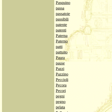
Pasquino
passa
passatoie
passibili
patente
patenti
Paterna
Paterno
patti
pattuito
Paura
pause
Pazzi
Pazzino
Peccioli
Pecora
Pecori
pegni
pegno
pelata