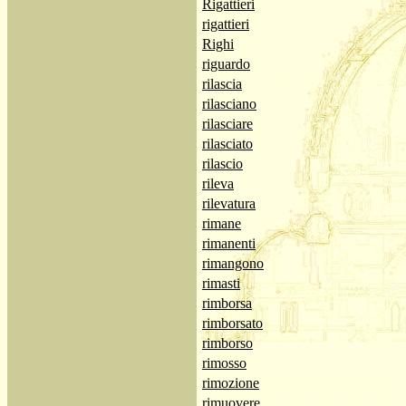
Rigattieri
rigattieri
Righi
riguardo
rilascia
rilasciano
rilasciare
rilasciato
rilascio
rileva
rilevatura
rimane
rimanenti
rimangono
rimasti
rimborsa
rimborsato
rimborso
rimosso
rimozione
rimuovere