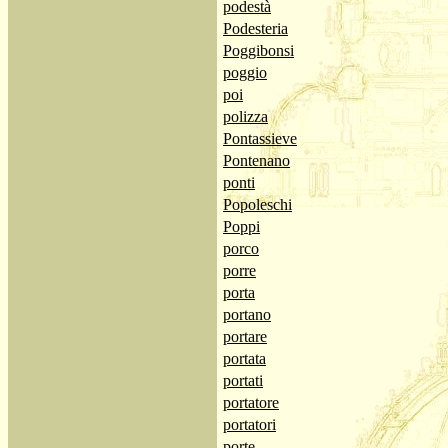
podestà
Podesteria
Poggibonsi
poggio
poi
polizza
Pontassieve
Pontenano
ponti
Popoleschi
Poppi
porco
porre
porta
portano
portare
portata
portati
portatore
portatori
porte