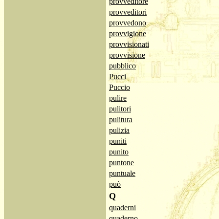
provveditore
provveditori
provvedono
provvigione
provvisionati
provvisione
pubblico
Pucci
Puccio
pulire
pulitori
pulitura
pulizia
puniti
punito
puntone
puntuale
può
Q
quaderni
quaderno