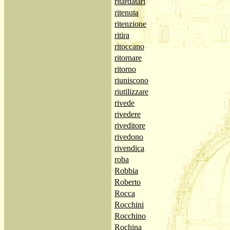
ritardatari
ritenuta
ritenzione
ritira
ritoccano
ritornare
ritorno
riuniscono
riutilizzare
rivede
rivedere
riveditore
rivedono
rivendica
roba
Robbia
Roberto
Rocca
Rocchini
Rocchino
Rochina