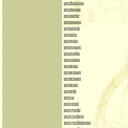
proibizione
promessa
promette
promosso
proprietà
proprio
proroga
prorogare
proroghe
prossimo
protesta
protestare
protestato
protesto
protetti
prova
proventi
provvede
provvedere
provvedimento