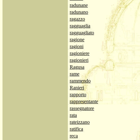
radunane
radunano
ragazzo
ragguaglia
ragguagliato
ragione
ragioni
ragioniere
ragionieri
Ragusa
rame
rammendo
Ranieri
rapporto
rappresentante
rassegnatore
rata
rateizzano
ratifica
reca