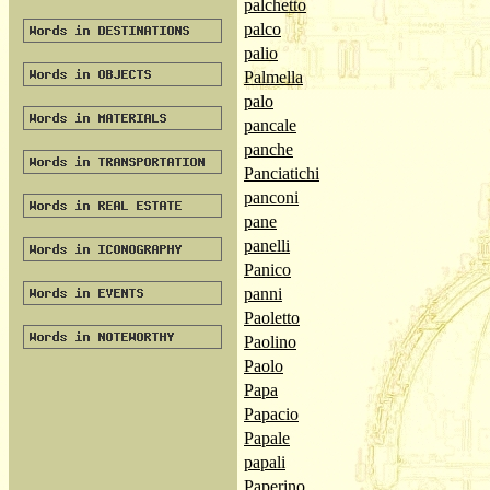
palchetto
palco
palio
Palmella
palo
pancale
panche
Panciatichi
panconi
pane
panelli
Panico
panni
Paoletto
Paolino
Paolo
Papa
Papacio
Papale
papali
Paperino