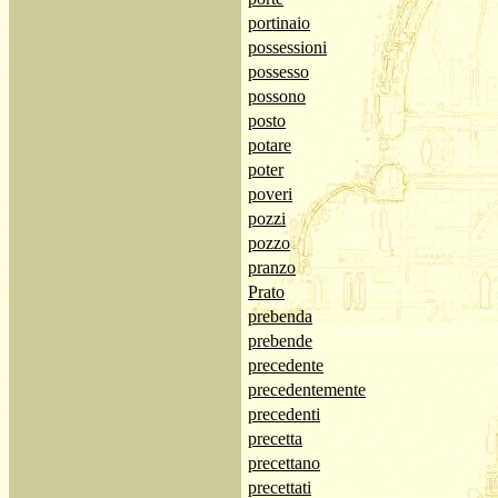
portinaio
possessioni
possesso
possono
posto
potare
poter
poveri
pozzi
pozzo
pranzo
Prato
prebenda
prebende
precedente
precedentemente
precedenti
precetta
precettano
precettati