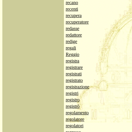
recano
recenti
recupera
recuperatore
redasse
redattore
redige
regali
Reggio
registra
registrare
registrati
registrato
registrazione
registri
registro
registrò
regolamento
regolatore
regolatori