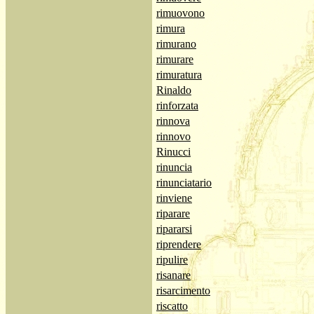
rimuovono
rimura
rimurano
rimurare
rimuratura
Rinaldo
rinforzata
rinnova
rinnovo
Rinucci
rinuncia
rinunciatario
rinviene
riparare
ripararsi
riprendere
ripulire
risanare
risarcimento
riscatto