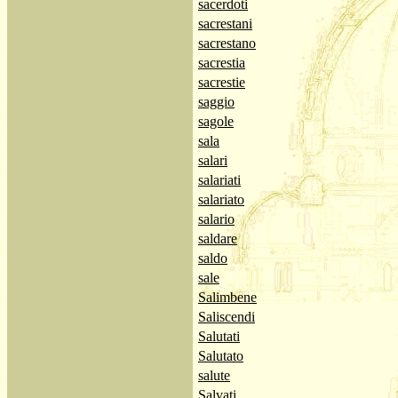
sacerdoti
sacrestani
sacrestano
sacrestia
sacrestie
saggio
sagole
sala
salari
salariati
salariato
salario
saldare
saldo
sale
Salimbene
Saliscendi
Salutati
Salutato
salute
Salvati