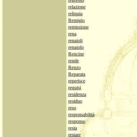
regresso
relazione
reliquia
Remigio
remissione
rena
renaioli
renaiolo
Rencine
rende
Renzo
Reparata
reperisce
requisì
residenza
residuo
reso
responsabilità
responso
resta
restare