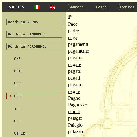
P
Pace
padre
paga
pagamenti
pagamento
pagano
pagare
pagata
pagati
pagato
paghe
Pagno
Pagnozzo
paiolo
palagio
Palagio
palazzo