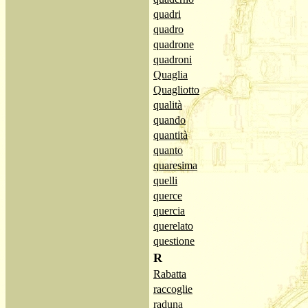
quadri
quadro
quadrone
quadroni
Quaglia
Quagliotto
qualità
quando
quantità
quanto
quaresima
quelli
querce
quercia
querelato
questione
R
Rabatta
raccoglie
raduna