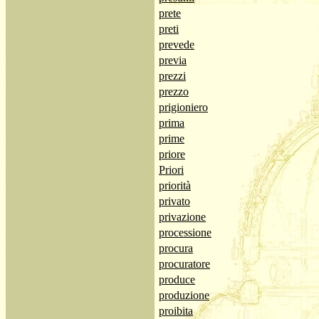
prete
preti
prevede
previa
prezzi
prezzo
prigioniero
prima
prime
priore
Priori
priorità
privato
privazione
processione
procura
procuratore
produce
produzione
proibita