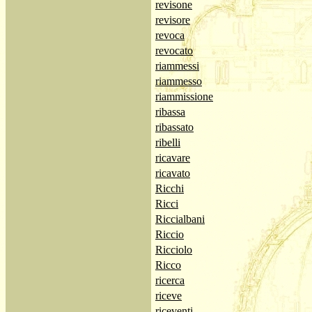
revisone
revisore
revoca
revocato
riammessi
riammesso
riammissione
ribassa
ribassato
ribelli
ricavare
ricavato
Ricchi
Ricci
Riccialbani
Riccio
Ricciolo
Ricco
ricerca
riceve
riceventi