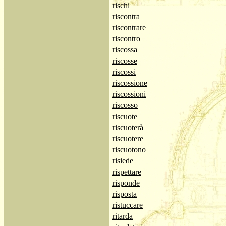
rischi
riscontra
riscontrare
riscontro
riscossa
riscosse
riscossi
riscossione
riscossioni
riscosso
riscuote
riscuoterà
riscuotere
riscuotono
risiede
rispettare
risponde
risposta
ristuccare
ritarda