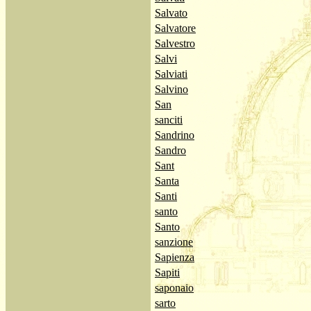
Salvato
Salvatore
Salvestro
Salvi
Salviati
Salvino
San
sanciti
Sandrino
Sandro
Sant
Santa
Santi
santo
Santo
sanzione
Sapienza
Sapiti
saponaio
sarto