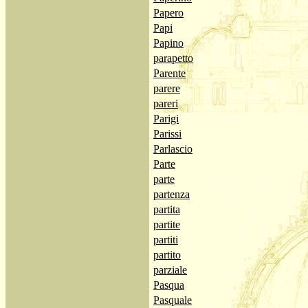
Papero
Papi
Papino
parapetto
Parente
parere
pareri
Parigi
Parissi
Parlascio
Parte
parte
partenza
partita
partite
partiti
partito
parziale
Pasqua
Pasquale