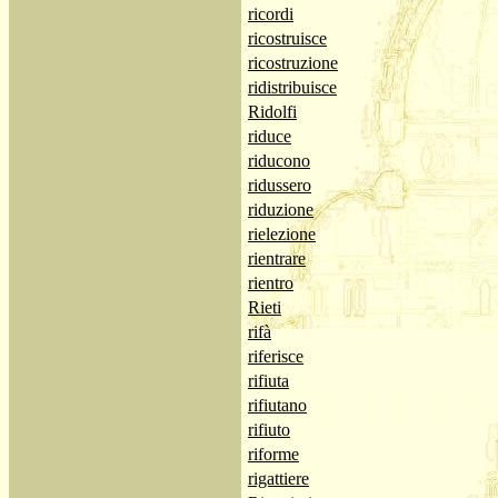
ricordi
ricostruisce
ricostruzione
ridistribuisce
Ridolfi
riduce
riducono
ridussero
riduzione
rielezione
rientrare
rientro
Rieti
rifà
riferisce
rifiuta
rifiutano
rifiuto
riforme
rigattiere