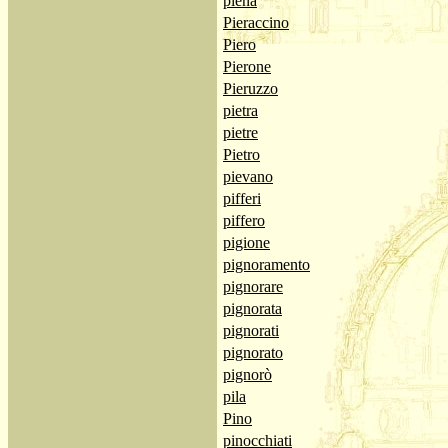
piena
Pieraccino
Piero
Pierone
Pieruzzo
pietra
pietre
Pietro
pievano
pifferi
piffero
pigione
pignoramento
pignorare
pignorata
pignorati
pignorato
pignorò
pila
Pino
pinocchiati