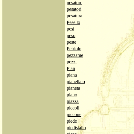
pesatore
pesatori
pesatura
Pesello
pesi
peso
peste
Petriolo
pezzame
pezzi
Pian
piana
pianellaio
pianeta
piano
piazza
piccoli
piccone
piede
piedistallo