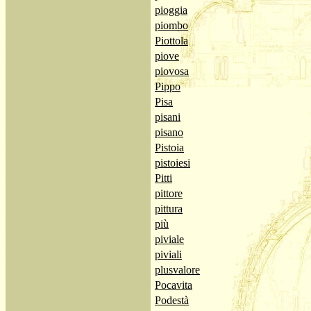
pioggia
piombo
Piottola
piove
piovosa
Pippo
Pisa
pisani
pisano
Pistoia
pistoiesi
Pitti
pittore
pittura
più
piviale
piviali
plusvalore
Pocavita
Podestà