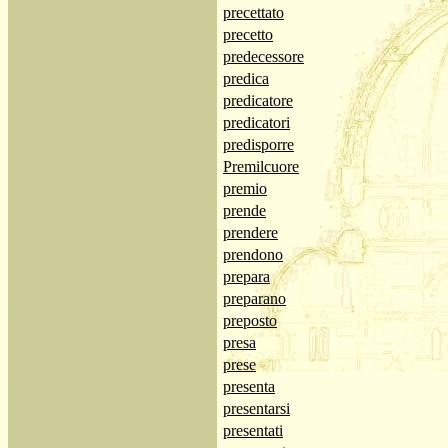
precettato
precetto
predecessore
predica
predicatore
predicatori
predisporre
Premilcuore
premio
prende
prendere
prendono
prepara
preparano
preposto
presa
prese
presenta
presentarsi
presentati