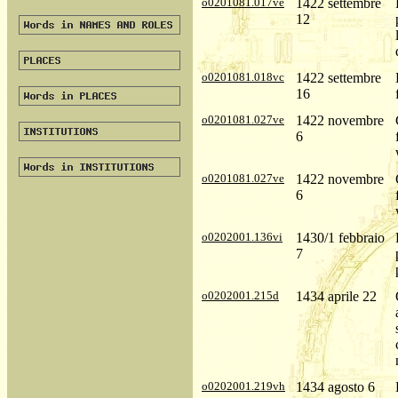
o0201081.017ve
1422 settembre
12
o0201081.018vc
1422 settembre
16
o0201081.027ve
1422 novembre
6
o0201081.027ve
1422 novembre
6
o0202001.136vi
1430/1 febbraio
7
o0202001.215d
1434 aprile 22
o0202001.219vh
1434 agosto 6