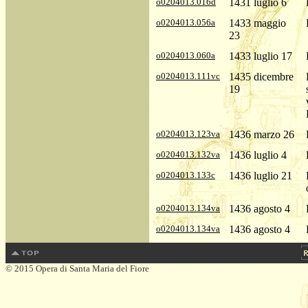
o0204013.016d
1431 luglio 6
o0204013.056a
1433 maggio
23
o0204013.060a
1433 luglio 17
o0204013.111vc
1435 dicembre
19
o0204013.123va
1436 marzo 26
o0204013.132va
1436 luglio 4
o0204013.133c
1436 luglio 21
o0204013.134va
1436 agosto 4
o0204013.134va
1436 agosto 4
© 2015 Opera di Santa Maria del Fiore