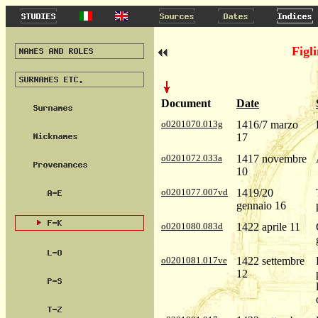
Figl
Document
Date
o0201070.013g
1416/7 marzo
17
o0201072.033a
1417 novembre
10
o0201077.007vd
1419/20
gennaio 16
o0201080.083d
1422 aprile 11
o0201081.017ve
1422 settembre
12